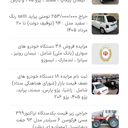
: نیسان پیکاپ ، سمند ، پژو 405 و پارس
حراج 253/000/000 تومنی پراید se111 رنگ
: سفید مدل : 94 (توقیف دولت) تا 20
مرداد 1405
مزایده فروش 38 دستگاه خودرو های
سواری (بانک ملی) شامل : نیسان رونیز ،
سرانزا ، لندمارک ، ایسوزو
ثبت نام مزایده 18 دستگاه خودرو های
نصف قیمت بازار (شورای هماهنگی ستاد)
شامل : زانتیا، پژو پارس، سمند، پراید،
پژو 405، پژو 206
حراجی زیر قیمت یکدستگاه تراکتور399
مسی فرگوسن 6 سیلندر مدل 93 جفت
دیفرانسیل (مصادره ای دولت)