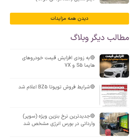
دیدن همه مزایدات
مطالب دیگر وبلاگ
🔴به زودی افزایش قیمت خودروهای
هایما S5 و 7X
🔴شرایط فروش تویوتا BZ5 اعلام شد
🔴جدیدترین نرخ بنزین ویژه (سوپر)
وارداتی در بورس انرژی مشخص شد