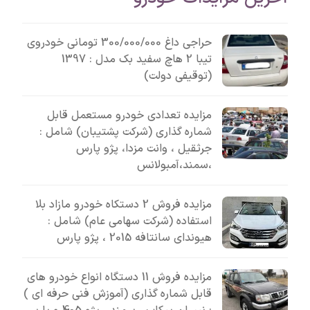
حراجی داغ 300/000/000 تومانی خودروی
تیبا 2 هاچ سفید بک مدل : 1397
(توقیفی دولت)
مزایده تعدادی خودرو مستعمل قابل
شماره گذاری (شرکت پشتیبان) شامل :
جرثقیل ، وانت مزدا، پژو پارس
،سمند،آمبولانس
مزایده فروش 2 دستکاه خودرو مازاد بلا
استفاده (شرکت سهامی عام) شامل :
هیوندای سانتافه 2015 ، پژو پارس
مزایده فروش 11 دستگاه انواع خودرو های
قابل شماره گذاری (آموزش فنی حرفه ای )