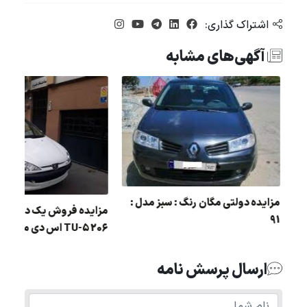
اشتراک گذاری:
آگهی‌های مشابه
مزایده دولتی مگان رنگ : سبز مدل :
مزایده فروش یک دستگاه
ل :
91
206 5-TU اس دی مدل 90
ارسال پرسش نامه