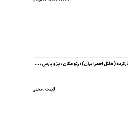
آخرین فرصت نام نویسی مزایده 3 دستگاه خودرو های مازاد و کارکرده (هلال احمر ایران) : رنو مگان ، پژو پارس ، دنا EF7
قیمت : مخفی