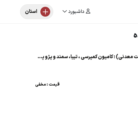
داشبورد
استان
ه
آخرین مهلت مزایده 9 دستگاه ماشین آلات سنگین و سبک (شرکت معدنی) : کامیون کمپرسی ، تیبا، سمند و پژو پارس
قیمت : مخفی