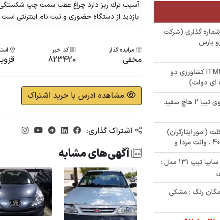
آسیب ترك ريز دارد چراغ عقب سمت چپ شکستگی د
بازدید از دستگاه حضوری و ثبت نام اینترنتی است
شماره گذاری (شرکت
و پارس
مزایده گذار
کد خبر
استا
مخفی
823420
قزوی
✅ حراج 750/000/000 تومانی تراکتور ITM475 کشاورزی دو
مشاهده آدرس با خرید اشتراک
✅ حراجی داغ 300/000/000 تومانی خودروی تیبا 2 هاچ سفید
اشتراک گذاری:
سیکلت (امور ایثارگران)
آگهی‌های مشابه
✅ حراج 240/000/000 تومنی خودرو پراید سایپا تیپ ۱۳۱ مدل :
مگان رنگ : مشکی