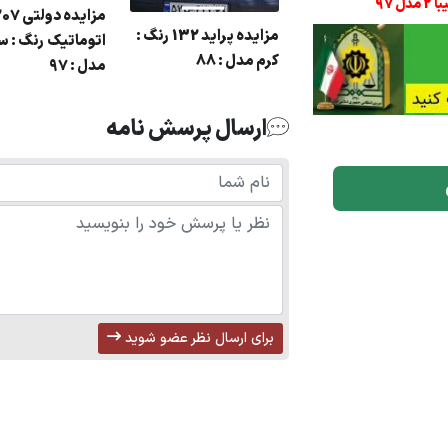
مزایده دولتی
مزایده پراید 132 رنگ :
اتوماتیک رنگ : س
کرم مدل : 88
مدل : 97
ارسال پرسش نامه
برای ارسال نظر عضو شوید