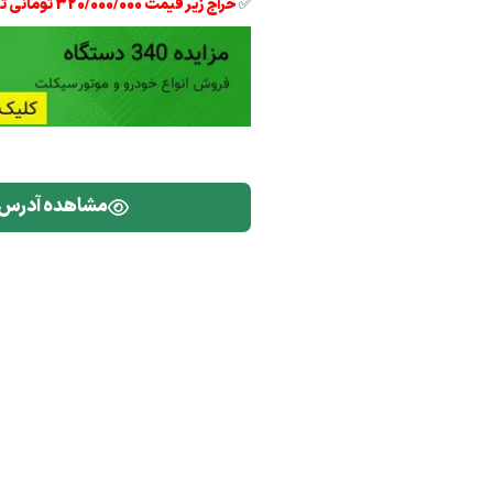
✅
حراج زیر قیمت 320/000/000 تومانی تیبا 2 مدل 97
مشاهده آدرس