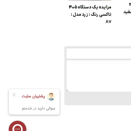
 207
مزایده یک دستگاه 405
فید
تاکسی رنگ : زرد مدل :
87