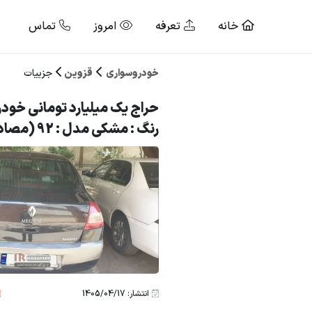
خانه
تعرفه
امروز
تماس
خودروسواری
قزوین
جزییات
حراج یک میلیارد تومانی خودر
رنگ : مشکی مدل : 92 (مصادره ای دولت)
انتشار: 1405/04/17