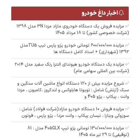
اخبار داغ خودرو
✅ مزایده فروش یک دستگاه خودروی مازاد مزدا 3N مدل 1398
(شرکت خصوصی کشور) تا 18 مرداد 1405
✅ مزایده 600/000/000 تومانی خودرو پژو پارس تیپ TU5مدل
1392 (شهرداری) + اسناد کامل دستگاه ها
✅ مزایده یک دستگاه خودرو هیوندای النترا رنگ سفید مدل ۲۰۱۴
(شرکت بین المللی سهامی عام)
✅ شروع مزایده بیش از 120 دستگاه انواع ماشین آلات سنگین و
سبک (ارتش) شامل : تویوتا هایلوکس و لندکروز ،کامیون ، مزدا
وانت ، پیکاپ ، پژو 405 و
✅ مزایده فروش 10 دستگاه خودرو مازاد(شرکت فولاد) شامل :
سوزوکی ویتارا ، نیسان پیکاپ ، وانت مزدا ، پژو پارس ، فوتون
✅ مزایده 130/000/000 تومانی پژو تیپ 405GLX مدل : 81
(توقیفی) تا 29 تیر ماه 1405