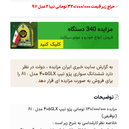
✅
حراج زیر قیمت 320/000/000 تومانی تیبا 2 مدل 97
به گزارش سایت خبری ایران مزایده ، دولت در نظر
دارد ششدانگ سواری پژو تیپ 405GLX مدل : 81 را
برای فروش به صورت مزایده ای قرار دهد .
توضیحات
مزایده
130/000/000 تومانی پژو تیپ 405GLX مدل : 81
(توقیفی)
خلاصه نظر کارشناسی به شرح زیر است :