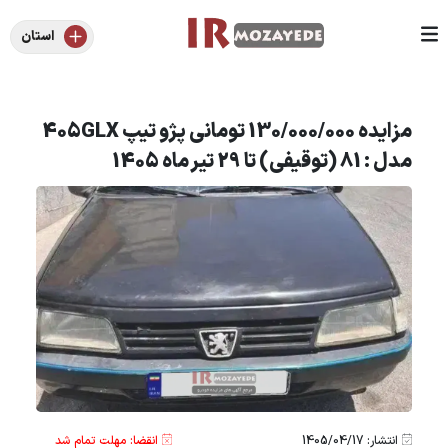
استان
مزایده 130/000/000 تومانی پژو تیپ 405GLX
مدل : 81 (توقیفی) تا 29 تیر ماه 1405
انتشار: 1405/04/17
انقضا: مهلت تمام شد