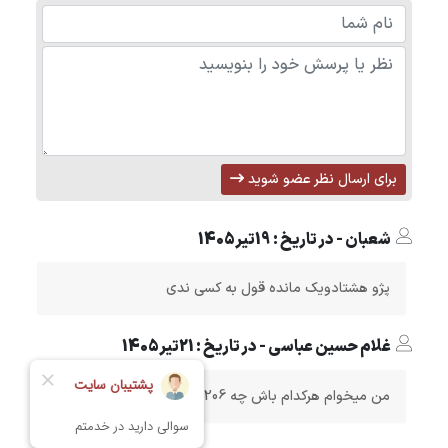
برای ارسال نظر عضو شوید
شعبان - در تاریخ : 19تیر1405
پژو هشتادویک مانده قول به کسی ندی
غلام حسین عباسی - در تاریخ : 21تیر1405
من میخوام هرکدام باش چه 206 چه 405هرکدام