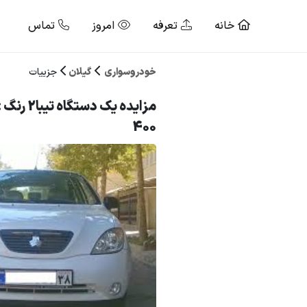
خانه
تعرفه
امروز
تماس
خودروسواری
گیلان
جزییات
مزایده یک دس
400