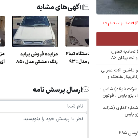
آگهی‌های مشابه
انقضا: مهلت تمام شد
مازاد (اتحادیه تعاون
مزایده یک دستگاه تیبا2
مزایده فروش پرا
زایده پارس رنگ :
رنگ : مشکی مدل : 93
رنگ : مشکی مدل : 5
سرمه ای مدل : 80 در
ع خودرو و ماشین آلات عمرانی
هر استارا
اترپیلار ،غلطک و
ارسال پرسش نامه
و مازاد(شرکت فولاد) شامل :
 ، پژو پارس ، فوتون
شماره گذاری (شرکت
و پارس