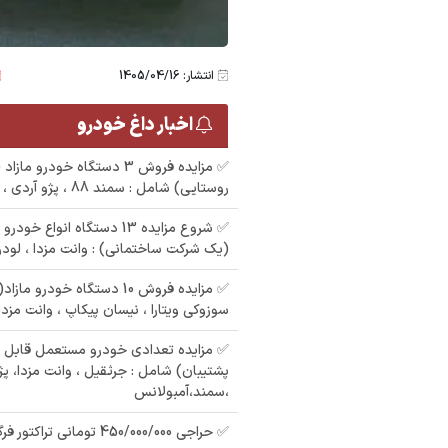
انتشار: 1405/04/16
اخبار داغ خودرو
✅ مزایده فروش 3 دستگاه خودرو 
مزایده یک دستگاه تیبا2
مزایده پراید رنگ : نقره
مزایده فروش پراید
م
روستایی) شامل : سمند 88 ، پژو آردی ، وانت پیکان 86
ل : 93
ای مدل : 88
رنگ : مشکی مدل : 85
✅ شروع مزایده 13 دستگاه انوا
ش
(یک شرکت ساختمانی) : وانت مزدا ، لودرک
✅ مزایده فروش 10 دستگاه خودر
سوزوکی ویتارا ، نیسان پیکاپ ، وانت مزدا
✅ مزایده تعدادی خودرو مستعمل قابل 
پشتیبان) شامل : جرثقیل ، وانت مزدا، پژ
،سمند،آمبولانس
✅ حراجی 450/000/000 تومانی تراکتور فرگوسن 285