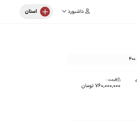
داشبورد
استان
ی
قیمت :
760,000,000 تومان