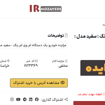
ت
توضیحات
نگ : سفید مدل :
مزایده خودرو یک دستگاه ام وی ام رنگ : سفید مدل 
مزایده گذار
کد خبر
استان ب
مخفی
823369
خراسا
مشاهده آدرس با خرید اشتراک
انقضا: مهلت تمام شد
اشتراک گذاری: