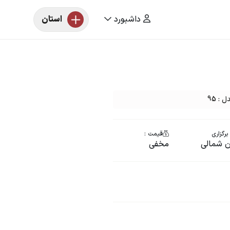
داشبورد
استان
: 95
رگزاری
قیمت :
ن شمالی
مخفی