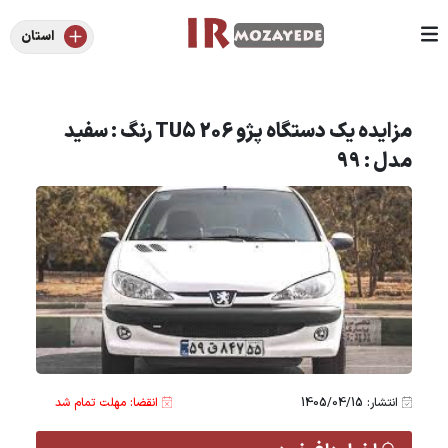
استان
مزایده یک دستگاه پژو 206 TU5 رنگ : سفید
مدل : 99
انتشار: 1405/04/15
انقضا: مهلت تمام شد