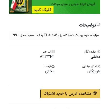
توضیحات
مزایده خودرو یک دستگاه پژو 206 TU5 رنگ : سفید مدل : 99
مزایده گذار
کد خبر
مخفی
823342
استان برگزاری
قیمت :
هرمزگان
مخفی
مشاهده آدرس با خرید اشتراک