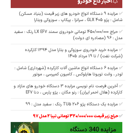
اخبار داغ خودرو
✅ مزایده 9 دستگاه انواع خودرو های زیر قیمت (بنیاد مسکن)
شامل : پژو 405 GLX ، سرانزا ، پیکاپ ، سوزوکی ویتارا
✅ حراج 450/000/000 تومانی خودروی سمند LX EF7 رنگ : سفید
مدل : 96 (مصادره ای دولت)
✅ مزایده خرید خودروی سوزوکی و یتارا مدل ۱۳۹۴ کارکرده
(شرکت نفت) / تا 19 مرداد 1405
✅ مزایده 6 دستگاه انواع ماشین آلات کارکرده (شهرداری) شامل :
لودر ، وانت تویوتا هایلوکس ، کامیون کمپرسی ، موتور
✅ آخرین فرصت نام نویسی مزایده 3 دستگاه خودرو های مازاد و
کارکرده (هلال احمر ایران) : رنو مگان ، پژو پارس ، دنا EF7
✅ مزایده یک دستگاه پژو 206 TU5 رنگ : سفید مدل : 99
✅
حراج زیر قیمت 320/000/000 تومانی تیبا 2 مدل 97