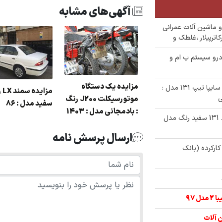
آگهی‌های مشابه
ع خودرو و ماشین آلات عمرانی
اترپیلار ،غلطک و
رو سیستم ب ام و
مزایده یک دستگاه
✅ حراج 240/000/000 تومنی خودرو پراید سایپا تیپ ۱۳۱ مدل :
مزا
موتورسیکلت J200 رنگ
سفید مدل : 86
: بادمجانی مدل : 1403
✅ حراج 255/000/000 تومنی سواری پراید 131 سفید رنگ مدل
ارسال پرسش نامه
 و کارکرده (بانک