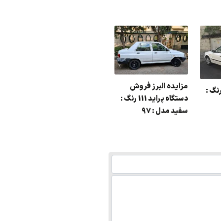
مزایده البرز فروش
یده سمند LX رنگ :
دستگاه پراید 111 رنگ :
سفید مدل : 97