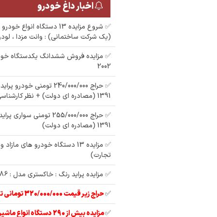
اخبار داغ خودرو
✅ شروع مزایده 13 دستگاه انوا
(یک شرکت ساختمانی) : وانت مزدا ، لودرک
✅ مزایده فروش ششدانگ یکدستگاه خود
2002
1391 (مصادره ای دولت) + نظر کارشناسی
1391 (مصادره ای دولت)
✅ مزایده 13 دستگاه خودرو های مازاد
تجارت)
✅ مزایده پراید رنگ : خاکستری مدل : 86
✅
حراج زیر قیمت 320/000/000 تومانی تیبا 2 مدل 97
✅
مزایده بیش از 290 دستگاه انواع ماشین آلات