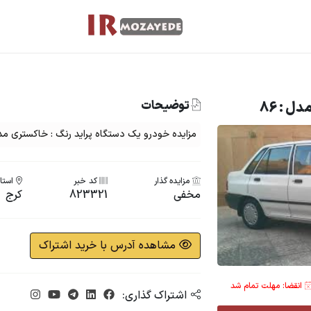
توضیحات
ل : 86
مزایده خودرو یک دستگاه پراید رنگ : خاکستری مدل 
مزایده گذار
کد خبر
استان
مخفی
823321
کرج
مشاهده آدرس با خرید اشتراک
انقضا: مهلت تمام شد
اشتراک گذاری: