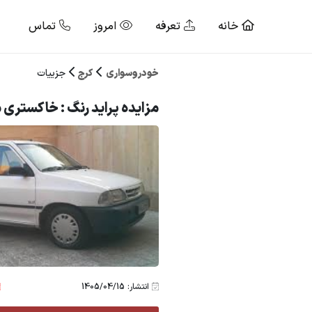
خانه
تعرفه
امروز
تماس
خودروسواری
کرج
جزییات
مزایده پراید رنگ : خاکستری مد
انتشار: 1405/04/15