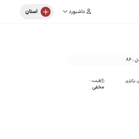
داشبورد
استان
: 86
 برگزاری
قیمت :
مخفی