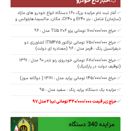
اخبار داغ خودرو
✅ آغاز ثبت نام مزایده بزرگ 160 دستگاه انواع خودرو های مازاد
(سازمان) شامل : بنز E240 و C240، مگان، ماکسیما،هایلوکس و
✅ حراج 700/000/000 تومانی پژو 206 TU5 مدل : 96
✅ حراج 750/000/000 تومانی تراکتور ITM475 کشاورزی دو
دیفرانسیل رنگ : قرمز مدل : 96 (مصادره ای دولت)
✅ حراج 870/000/000 تومانی خودروی رنو تندر 90 مدل : 1391
(توقیف دولت در پارکنیگ)
✅ حراج 145/000/000 تومانی پراید مدل : 1381 ( دوگانه سوز)
✅ مزایده یک دستگاه پراید رنگ : سفید مدل : 95
✅
حراج زیر قیمت 320/000/000 تومانی تیبا 2 مدل 97