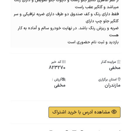
از نظر ظاهری گلگیر جلو راست و کاپوت جلو تعویض و دارای رنگ
میباشد و گلگیر عقب راست
فقط دارای رنگ و کف صندوق دو طرف دارای ضربه ترافیکی و سر
گلگیر جلو چپ دارای
ضربه و ریزش رنگ باشد. در نهایت خودرو سالم و آماده به کار
هست
بازدید و ثبت نام حضوری است
مزایده گذار
کد خبر
مخفی
823270
استان برگزاری
ارزش :
مازندران
مخفی
مشاهده آدرس با خرید اشتراک