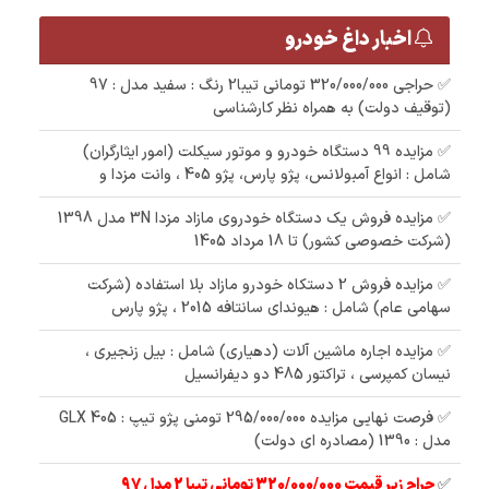
اخبار داغ خودرو
✅ حراجی 320/000/000 تومانی تیبا2 رنگ : سفید مدل : 97
(توقیف دولت) به همراه نظر کارشناسی
✅ مزایده 99 دستگاه خودرو و موتور سیکلت (امور ایثارگران)
شامل : انواع آمبولانس، پژو پارس، پژو 405 ، وانت مزدا و
✅ مزایده فروش یک دستگاه خودروی مازاد مزدا 3N مدل 1398
(شرکت خصوصی کشور) تا 18 مرداد 1405
✅ مزایده فروش 2 دستکاه خودرو مازاد بلا استفاده (شرکت
سهامی عام) شامل : هیوندای سانتافه 2015 ، پژو پارس
✅ مزایده اجاره ماشین آلات (دهیاری) شامل : بیل زنجیری ،
نیسان کمپرسی ، تراکتور 485 دو دیفرانسیل
✅ فرصت نهایی مزایده 295/000/000 تومنی پژو تیپ : 405 GLX
مدل : 1390 (مصادره ای دولت)
✅
حراج زیر قیمت 320/000/000 تومانی تیبا 2 مدل 97