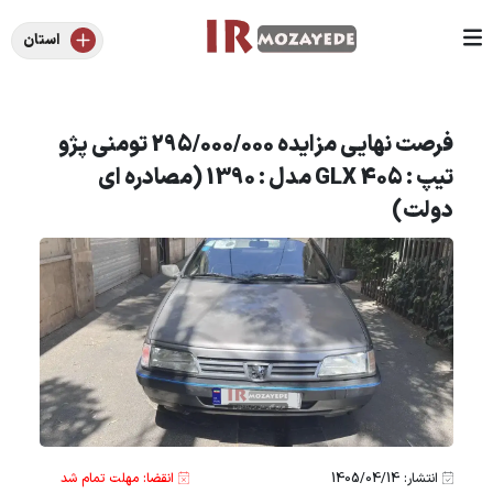
استان
فرصت نهایی مزایده 295/000/000 تومنی پژو
تیپ : 405 GLX مدل : 1390 (مصادره ای
دولت)
انتشار: 1405/04/14
انقضا: مهلت تمام شد