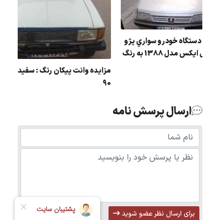
مزایده يك دستگاه خودرو سواري پژو
405 جی ال ایکس مدل 1388 به رنگ
ي
نقره ای
مزایده وانت پیکان رنگ : 
90
ارسال پرسش نامه
برای ارسال نظر عضو شوید