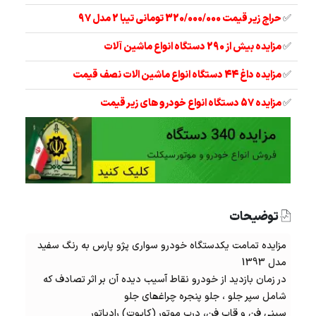
✅
حراج زیر قیمت 320/000/000 تومانی تیبا 2 مدل 97
✅
مزایده بیش از 290 دستگاه انواع ماشین آلات
✅
مزایده داغ 44 دستگاه انواع ماشین الات نصف قیمت
✅
مزایده 57 دستگاه انواع خودرو های زیر قیمت
توضیحات
مزایده تمامت یکدستگاه خودرو سواری پژو پارس به رنگ سفید
مدل 1393
در زمان بازدید از خودرو نقاط آسیب دیده آن بر اثر تصادف که
شامل سپر جلو ، جلو پنجره چراغھای جلو
سینی فن و قاب فن، درب موتور (کاپوت) رادیاتور