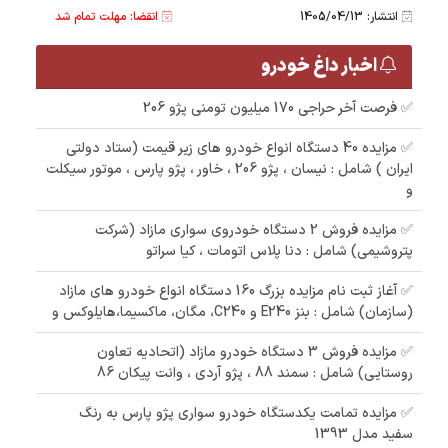
انتشار: 1405/04/13
انقضا: مهلت تمام شد
اخبار داغ خودرو
✅ فرصت آخر حراجی 170 میلیون تومنی پژو 206
✅ مزایده 40 دستگاه انواع خودرو های زیر قیمت (ستاد دولتی
ایران ) شامل : نیسان ، پژو 206 ، خاور ، پژو پارس ، موتور سیکلت
و
✅ مزایده فروش 2 دستگاه خودروی سواری مازاد (شرکت
پتروشیمی) شامل : دنا پلاس اتومات ، کیا سراتو
✅ آغاز ثبت نام مزایده بزرگ 160 دستگاه انواع خودرو های مازاد
(سازمان) شامل : بنز E240 و C240، مگان، ماکسیما،هایلوکس و
✅ مزایده فروش 3 دستگاه خودرو مازاد (اتحادیه تعاون
روستایی) شامل : سمند 88 ، پژو آردی ، وانت پیکان 86
✅ مزایده تمامت یکدستگاه خودرو سواری پژو پارس به رنگ
سفید مدل 1393