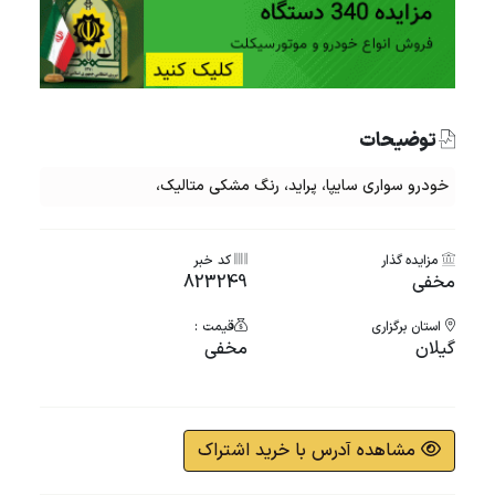
توضیحات
خودرو سواری سایپا، پراید، رنگ مشکی متالیک،
مزایده گذار
کد خبر
مخفی
823249
استان برگزاری
قیمت :
گیلان
مخفی
مشاهده آدرس با خرید اشتراک