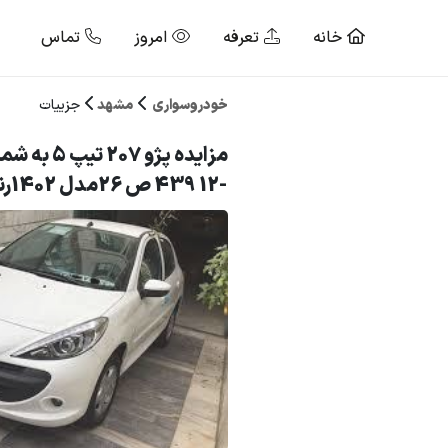
خانه
تعرفه
امروز
تماس
خودروسواری
مشهد
جزییات
مزایده پژو 7
-12 439 ص 26مدل 1402رنگ سفید