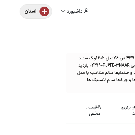
داشبورد
استان
مزایده پژو 207 تیپ 5 به شماره انتظامی پلاک -12 439 ص 26مدل 1402رنگ سفید
روغنی به شماره موتور0138987B178 وشماره شاسی 044190PJ6FE03NAAR بازدید
د و صندلیھا سالم متناسب با مدل
 و چراغھا سالم لاستیک ھا
ن برگزاری
قیمت :
مخفی