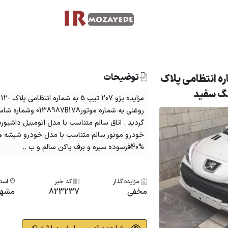
توضیحات
20 تیپ 5 به شماره انتظامی پلاک
گردید . اتاق سالم متناسب با مدل اتومبیل داشبور
خودرو موتور سالم متناسب با مدل خودرو شیشه ھا
%40فرسوده سپره و برف پاکن سالم و ب ..
مزایده گذار
کد خبر
استا
مخفی
823237
مشهد