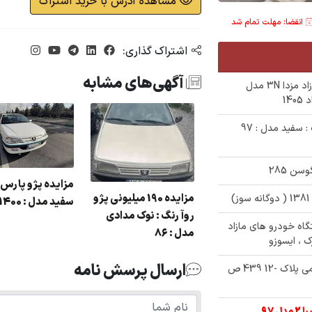
مشاهده آدرس با خرید اشتراک
انقضا: مهلت تمام شد
اشتراک گذاری:
آگهی‌های مشابه
✅ مزایده فروش یک دستگاه خودروی مازاد مزدا 3N مدل
✅ حراجی 320/000/000 تومانی تیبا2 رنگ : سفید مدل : 97
مزایده پژو پارس 
مزایده 190 میلیونی پژو
سفید مدل : 1400
روآ رنگ : نوک مدادی
صت ثبت نام مزایده 38 دستگاه خودرو های مازاد
مدل : 86
ک ، ایسوزو
ارسال پرسش نامه
✅ مزایده پژو 207 تیپ 5 به شماره انتظامی پلاک -12 439 ص