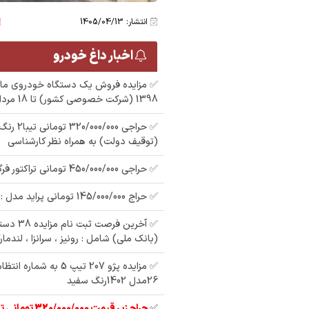
انتشار: 1405/04/13
اخبار داغ خودرو
1398 (شرکت خصوصی کشور) تا 18 مرداد 1405
(توقیف دولت) به همراه نظر کارشناسی
✅ حراجی 450/000/000 تومانی تراکتور فرگوسن 285
✅ حراج 145/000/000 تومانی پراید مدل : 1381 ( دوگانه سوز)
✅ آخرین فر
(بانک ملی) شامل : رونیز ، سرانزا ، لندمار
26مدل 1402رنگ سفید
✅
حراج زیر قیمت 320/000/000 تومانی تیبا 2 مدل 97