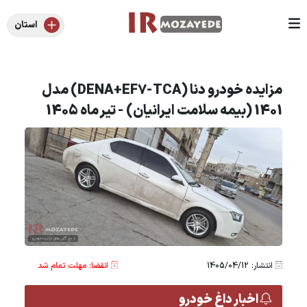
استان
مزایده خودرو دنا (DENA+EF7-TCA) مدل
1401 (بیمه سلامت ایرانیان) - تیر ماه 1405
انتشار: 1405/04/12
انقضا: مهلت تمام شد
اخبار داغ خودرو