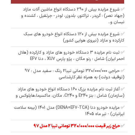
✅ شروع مزایده بیش از 290 دستگاه انواع ماشین آلات مازاد
(جهاد نصر) : گریدر ، تراکتور، بلدوزر، لودر - جرثقیل ، کشنده و
نیسان و..
✅ شروع مزایده بیش از 120 دستگاه انواع خودرو های سبک
کارکرده و مازاد (نیروی هوایی کشور)
✅ ثبت نام مزایده 3 دستگاه خودرو های مازاد و کارکرده (هلال
احمر ایران) شامل : رنو مگان ، پژو پارس XU7 ، دنا EF7
✅ حراجی 320/000/000 تومانی تیبا2 رنگ : سفید مدل : 97
(توقیف دولت) به همراه نظر کارشناسی
✅ آغاز ثبت نام مزایده بزرگ 160 دستگاه انواع خودرو های مازاد
(سازمان) شامل : بنز E240 و C240، مگان، ماکسیما،هایلوکس و
✅ مزایده خودرو دنا (DENA+EF7-TCA) مدل 1401 (بیمه سلامت
ایرانیان) - تیر ماه 1405
✅
حراج زیر قیمت 320/000/000 تومانی تیبا 2 مدل 97