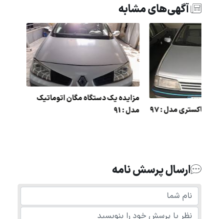
آگهی‌های مشابه
مزایده یک دستگاه مگان ات
مزایده 405 رنگ : خاکستری مدل : 97
مدل : 91
فید مدل : 89 در
ارسال پرسش نامه