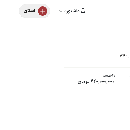
داشبورد
استان
84
قیمت :
620,000,000 تومان