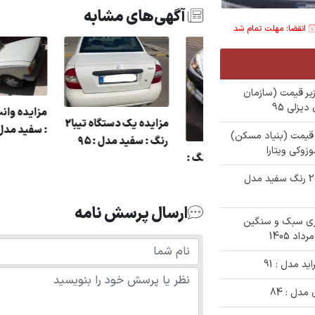
آگهی‌های مشابه
انقضا: مهلت تمام شد
ای زیر قیمت (سازمان
مزایده 405 رنگ :
ی زیر قیمت (بنیاد مسکن)
خاکستری مدل : 89 در
رنگ : سفید مدل : 95
مزایده دولتی 206 رنگ :
هر بهشهر
مشکی مدل : 86
✅ حراجی زیر قیمت خودرو سواری پژو 206 رنگ سفید مدل
ارسال پرسش نامه
وری سبک و سنگین
دل : 84