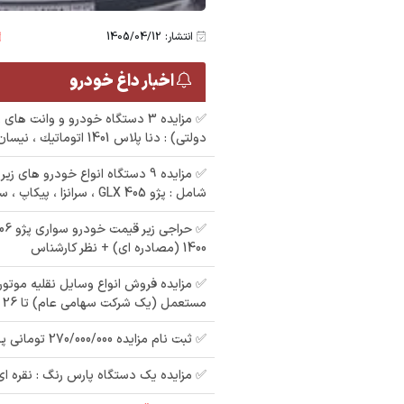
انتشار: 1405/04/12
اخبار داغ خودرو
✅ مزایده 3 دستگاه خودرو و وانت ه
دولتی) : دنا پلاس 1401 اتوماتيك ، نیسان دیزلی 95
 پیکان رنگ
مزایده دولتی ال 90
8
✅ مزایده 9 دستگاه انواع خودرو ها
مزایده آردی رنگ :
اتوماتیک رنگ : سفید
شامل : پژو 405 GLX ، سرانزا ، پیکاپ ، سوزوکی ویتارا
طوسی مدل : 84
مدل : 93
ش
1400 (مصادره ای) + نظر کارشناس
✅ مزایده فروش انواع وسایل نقلیه موت
مستعمل (یک شرکت سهامی عام) تا 26 مرداد 1405
✅ ثبت نام مزایده 270/000/000 تومانی پراید مدل : 91
✅ مزایده یک دستگاه پارس رنگ : نقره ای م