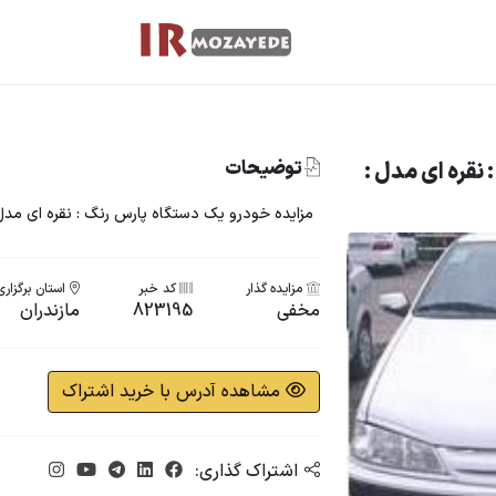
توضیحات
 نقره ای مدل :
مزایده خودرو یک دستگاه پارس رنگ : نقره ای مدل : 
مزایده گذار
کد خبر
استان برگزاری
مخفی
823195
مازندران
مشاهده آدرس با خرید اشتراک
اشتراک گذاری: