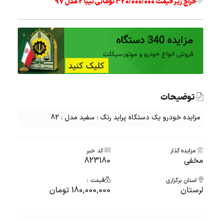
✅
حراج زیر قیمت 320/000/000 تومانی تیبا 2 مدل 97
توضیحات
مزایده خودرو یک دستگاه پراید رنگ : سفید مدل : 82
مزایده گذار
کد خبر
مخفی
823180
استان برگزاری
قیمت :
لرستان
180,000,000 تومان