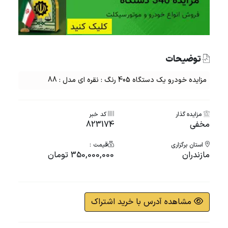
توضیحات
مزایده خودرو یک دستگاه 405 رنگ : نقره ای مدل : 88
مزایده گذار
کد خبر
مخفی
823174
استان برگزاری
قیمت :
مازندران
350,000,000 تومان
مشاهده آدرس با خرید اشتراک