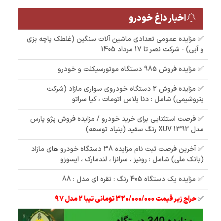
اخبار داغ خودرو
✅ مزایده عمومی تعدادی ماشین آلات سنگین (غلطک پاچه بزی
و آبی) - شرکت نصر تا 17 مرداد 1405
✅ مزایده فروش 985 دستگاه موتورسیکلت و خودرو
✅ مزایده فروش 2 دستگاه خودروی سواری مازاد (شرکت
پتروشیمی) شامل : دنا پلاس اتومات ، کیا سراتو
✅ فرصت استثنایی برای خرید خودرو / مزایده فروش پژو پارس
مدل 1392 XUV رنگ سفید (بنیاد توسعه)
✅ آخرین فرصت ثبت نام مزایده 38 دستگاه خودرو های مازاد
(بانک ملی) شامل : رونیز ، سرانزا ، لندمارک ، ایسوزو
✅ مزایده یک دستگاه 405 رنگ : نقره ای مدل : 88
✅
حراج زیر قیمت 320/000/000 تومانی تیبا 2 مدل 97