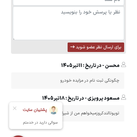
برای ارسال نظر عضو شوید
محسن - در تاریخ : 11تیر1405
چگونگی ثبت نام در مزایده خودرو
مسعود پرویزی - در تاریخ : 18تیر1405
تویوتالندکروزمیخواهم من از شیراز هستم