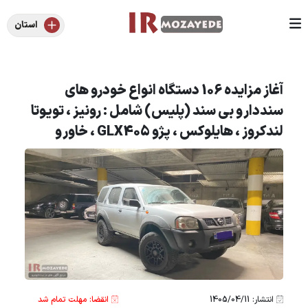
استان
آغاز مزایده 106 دستگاه انواع خودرو های
سنددار و بی سند (پلیس) شامل : رونیز ، تویوتا
لندکروز ، هایلوکس ، پژو GLX405 ، خاور و
انتشار: 1405/04/11
انقضا: مهلت تمام شد