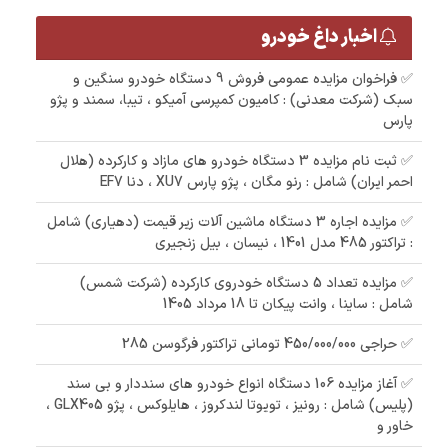
اخبار داغ خودرو
✅ فراخوان مزایده عمومی فروش 9 دستگاه خودرو سنگین و
سبک (شرکت معدنی) : کامیون کمپرسی آمیکو ، تیبا، سمند و پژو
پارس
✅ ثبت نام مزایده 3 دستگاه خودرو های مازاد و کارکرده (هلال
احمر ایران) شامل : رنو مگان ، پژو پارس XU7 ، دنا EF7
✅ مزایده اجاره 3 دستگاه ماشین آلات زیر قیمت (دهیاری) شامل
: تراکتور 485 مدل 1401 ، نیسان ، بیل زنجیری
✅ مزایده تعداد 5 دستگاه خودروی کارکرده (شرکت شمس)
شامل : ساینا ، وانت پیکان تا 18 مرداد 1405
✅ حراجی 450/000/000 تومانی تراکتور فرگوسن 285
✅ آغاز مزایده 106 دستگاه انواع خودرو های سنددار و بی سند
(پلیس) شامل : رونیز ، تویوتا لندکروز ، هایلوکس ، پژو GLX405 ،
خاور و