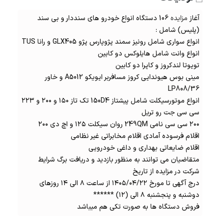
آغاز
مزایده
106 دستگاه انواع خودرو های سنددار و بی سند
(پلیس) شامل :
انواع سواری شامل رونیز سمند پژوپارس پژو GLX405 و رانا TUS
انواع وانت شامل هایلوکس دو کابین
تویوتا لندکروز و کاپرا دو کابین
مینی بوس هیوندایی کروز مسافربر ایویکو A5012 و خاور
LP808/36
انواع موتورسیکلت شامل پیشتاز 150D4 تک تاز ۱۵۰ و ۲۰۰ و ۲۲۳
سی سی جت رو تریل
۲۰۰ سی سی نامی 249QM روان سیکلت ۱۲۵ و اچ دی ۲۰۰
اقلام فرسوده آمادی اقلام مخابراتی غیر نظامی
اقلام ضایعاتی بهداری و داغی خودرویی
متقاضیان می توانند به منظور بازدید و دریافت برگ شرایط
شرکت در مزایده از تاریخ
درج آگهی تا مورخ ۱۴۰۵/۰۴/۲۲ از ساعت ۸ الی ۱۴ روزهای
دوشنبه و پنجشنبه ۸ الی (۱۲) ******
فروش دستگاه ها به صورت تکی هم میباشد