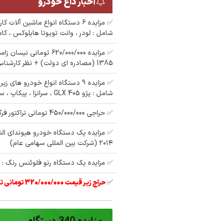
اخبار داغ خودرو
✅ مزایده 6 دستگاه انواع ماشین آلات
شامل : لودر ، وانت تویوتا هایلوکس ، کا
✅ مزایده 620/000/000 تومانی 
1385 (مصادره ای دولت) + نظر کارشناس
نگ : نوک
8
✅ مزایده 9 دستگاه انواع خودرو ها
مزایده سمند رنگ : نقره
مزایده 207 پانا رنگ :
شامل : پژو 405 GLX ، سرانزا ، پیکاپ ، سوزوکی ویتارا
ای مدل : 85 در تهران
سفید مدل : 403
م
✅ حراجی 450/000/000 تومانی تراکتور فرگوسن 285
✅ مزایده یک دستگاه خودرو هیوندای الن
XU - 
۲۰۱۴ (شرکت بین المللی سهامی عام)
✅ مزایده یک دستگاه رنو فلوئنس رنگ : سفی
✅
حراج زیر قیمت 320/000/000 تومانی تیبا 2 مدل 97