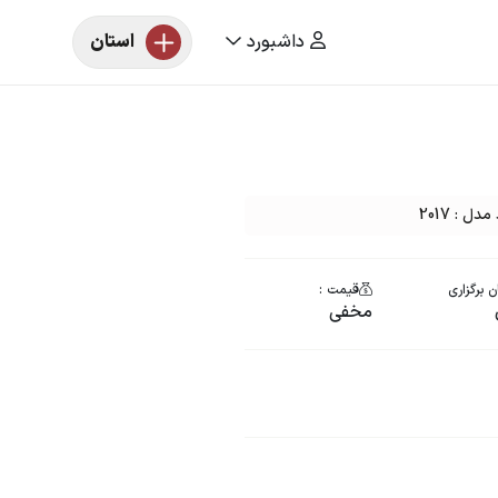
داشبورد
استان
 : 2017
 برگزاری
قیمت :
مخفی