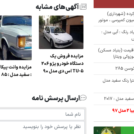
آگهی‌های مشابه
 کارکرده (شهرداری)
میون کمپرسی ، موتور
نیسان زامیاد رنگ : آبی مدل :
ی زیر قیمت (بنیاد مسکن)
مزایده فروش یک
دستگاه خودرو پژو 206
زایده فروش پژو
مزایده وانت پیکا
5-TU اس دی مدل 90
پارس سفید مدل 1392
: سفید مدل : 85
ترا رنگ سفید مدل
بنیاد توسعه عمران
ارسال پرسش نامه
د مدل : 2017