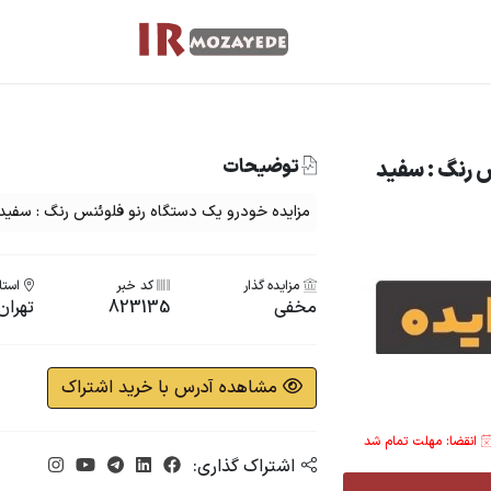
توضیحات
 رنگ : سفید
مزایده خودرو یک دستگاه رنو فلوئنس رنگ : سفید مدل
مزایده گذار
کد خبر
استان
مخفی
823135
تهران
مشاهده آدرس با خرید اشتراک
انقضا: مهلت تمام شد
اشتراک گذاری: