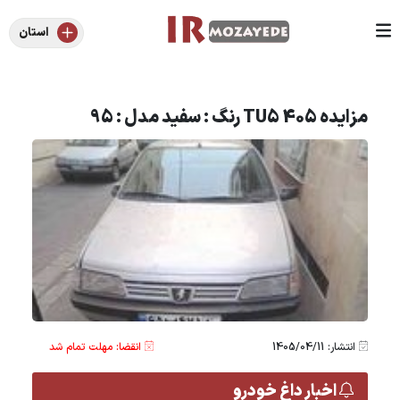
استان
مزایده 405 TU5 رنگ : سفید مدل : 95
انتشار: 1405/04/11
انقضا: مهلت تمام شد
اخبار داغ خودرو