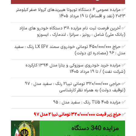
✅ مزایده عمومی 6 دستگاه تویوتا هیبریدهای کرولا صفر کیلومتر
2023 (نقد و اقساط) تا 19 مرداد 1405
✅ آخرین فرصت ثبت نام مزایده 38 دستگاه خودرو های مازاد
(بانک ملی) شامل : رونیز ، سرانزا ، لندمارک ، ایسوزو
✅ حراج 450/000/000 تومانی خودروی سمند LX EF7 رنگ : سفید
مدل : 96 (مصادره ای دولت)
✅ مزایده خرید خودروی سوزوکی و یتارا مدل ۱۳۹۴ کارکرده
(شرکت نفت) / تا 19 مرداد 1405
✅ حراجی 320/000/000 تومانی تیبا2 رنگ : سفید مدل : 97
(توقیف دولت) به همراه نظر کارشناسی
✅ مزایده 405 TU5 رنگ : سفید مدل : 95
✅
حراج زیر قیمت 320/000/000 تومانی تیبا 2 مدل 97