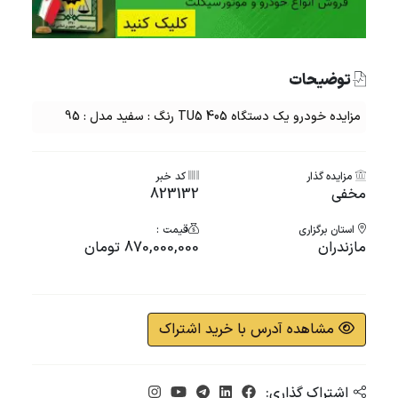
توضیحات
مزایده خودرو یک دستگاه 405 TU5 رنگ : سفید مدل : 95
مزایده گذار
کد خبر
مخفی
823132
استان برگزاری
قیمت :
مازندران
870,000,000 تومان
مشاهده آدرس با خرید اشتراک
اشتراک گذاری: