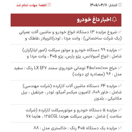
انتشار: 1405/04/11
انقضا: مهلت تمام شد
اخبار داغ خودرو
✅ شروع مزایده 13 دستگاه انواع خودرو و ماشین آلات عمرانی
(یک شرکت ساختمانی) : وانت مزدا ، لودرکاترپیلار ،غلطک و
✅ مزایده 99 دستگاه خودرو و موتور سیکلت (امور ایثارگران)
شامل : انواع آمبولانس، پژو پارس، پژو 405 ، وانت مزدا و
✅ حراج 450/000/000 تومانی خودروی سمند LX EF7 رنگ : سفید
مدل : 96 (مصادره ای دولت)
✅ مزایده 64 دستگاه ماشین آلات کارکرده (شرکت مهندسی)
شامل : خاور 808، کامیون میکسر آمیکو، لودر ، جرثقیل ، بیل
مکانیکی ، بلدوزر
✅ مزایده 5 دستگاه خودرو و موتورسیکلت کارکرده (شرکت
سلامت ) شامل : موتور سیکلت هوندا ۱۲۵CGL ، هایما 7x
✅ مزایده یک دستگاه 405 رنگ : خاکستری مدل : 88