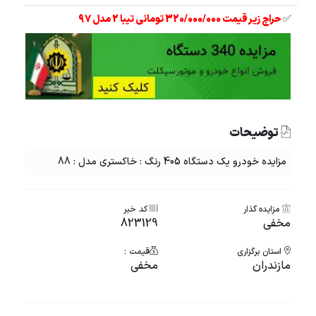
✅
حراج زیر قیمت 320/000/000 تومانی تیبا 2 مدل 97
توضیحات
مزایده خودرو یک دستگاه 405 رنگ : خاکستری مدل : 88
مزایده گذار
کد خبر
مخفی
823129
استان برگزاری
قیمت :
مازندران
مخفی