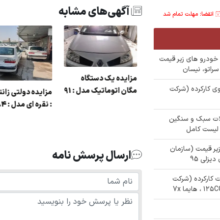
آگهی‌های مشابه
انقضا: مهلت تمام شد
م نویسی 342 دستگاه خودرو های زیر قیمت
مزایده یک دستگا
دستگاه خودروی کارکرده (شرکت
مگان اتوماتیک مدل 
مزایده دولتی پاترول
رنگ : سفید مدل : 72
زایده وانت پیکان رنگ
ماشین الات سبک و سنگین
 سفید مدل : 85
لیست کامل
ای زیر قیمت (سازمان
ارسال پرسش نامه
یکلت کارکرده (شرکت