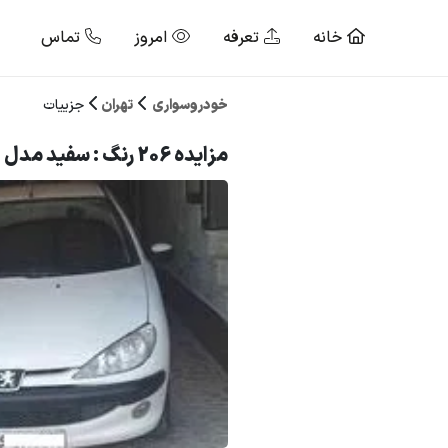
خانه
تعرفه
امروز
تماس
خودروسواری
تهران
جزییات
مزایده 206 رنگ : سفید مدل : 89