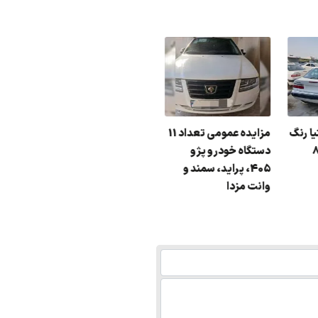
ه
: 91
مزایده دولتی زانتیا رنگ
مزایده عمومی تعداد 11
مشکی م
: نقره ای مدل : 84
دستگاه خودرو پژو
405، پراید، سمند و
وانت مزدا