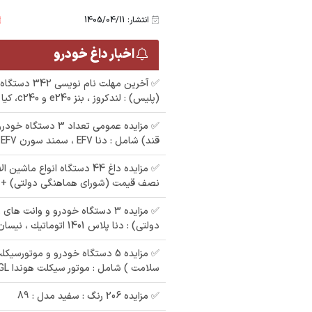
انتشار: 1405/04/11
اخبار داغ خودرو
✅ آخرین مهلت نا
(پلیس) : لندکروز ، بنز e240 و c240، کیا سراتو، نیسان
مزایده 405 رنگ :
✅ مزایده عمومی تعداد 3 
مزایده عمومی تعداد 11
مشکی مدل : 83
قند) شامل : دنا EF7 ، سمند سورن EF7
دستگاه خودرو پژو
م
405، پراید، سمند و
✅ مزایده داغ 44 دستگاه انواع 
:
وانت مزدا
نصف قیمت (شورای هماهنگی دولتی) + 
✅ مزایده 3 دستگاه خودرو و وانت ه
دولتی) : دنا پلاس 1401 اتوماتيك ، نیسان دیزلی 95
✅ مزایده 5 دستگاه خودرو و موتورس
سلامت ) شامل : موتور سیکلت هوندا ۱۲۵CGL ، هایما 7x
✅ مزایده 206 رنگ : سفید مدل : 89