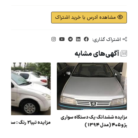
مشاهده آدرس با خرید اشتراک
اشتراک گذاری:
آگهی‌های مشابه
مزایده 405 رنگ : خاکستری مدل : 91
مزایده ششدانگ یک دستگاه سواری
مزایده تیبا2 رنگ : سفید مدل : 96
پژو 405 (مدل 1394 )