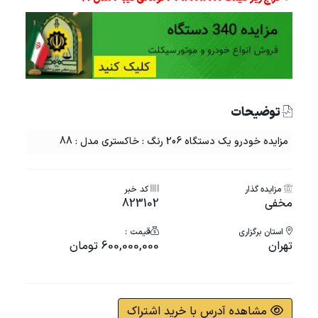
توضیحات
مزایده خودرو یک دستگاه 206 رنگ : خاکستری مدل : 88
مزایده گذار
کد خبر
مخفی
823102
استان برگزاری
قیمت :
تهران
600,000,000 تومان
مشاهده آدرس با خرید اشتراک