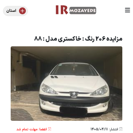
استان
مزایده 206 رنگ : خاکستری مدل : 88
انتشار: 1405/04/11
انقضا: مهلت تمام شد