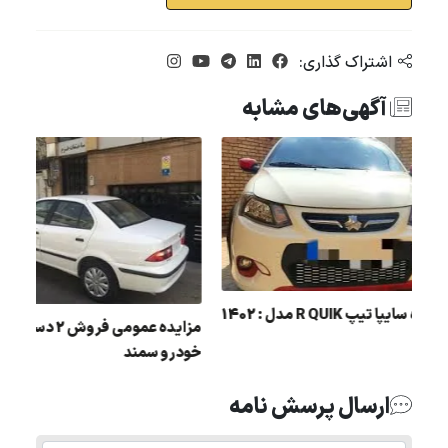
اشتراک گذاری:
آگهی‌های مشابه
ل :
مزایده سايپا تيپ R QUIK مدل : 1402
مزاید
خودرو سمند
ارسال پرسش نامه