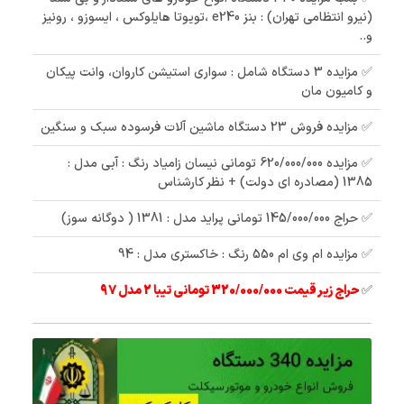
(نیرو انتظامی تهران) : بنز e240 ،تویوتا هایلوکس ، ایسوزو ، رونیز
و..
✅ مزایده 3 دستگاه شامل : سواری استیشن کاروان، وانت پیکان
و کامیون مان
✅ مزایده فروش 23 دستگاه ماشین آلات فرسوده سبک و سنگین
✅ مزایده 620/000/000 تومانی نیسان زامیاد رنگ : آبی مدل :
1385 (مصادره ای دولت) + نظر کارشناس
✅ حراج 145/000/000 تومانی پراید مدل : 1381 ( دوگانه سوز)
✅ مزایده ام وی ام 550 رنگ : خاکستری مدل : 94
✅
حراج زیر قیمت 320/000/000 تومانی تیبا 2 مدل 97