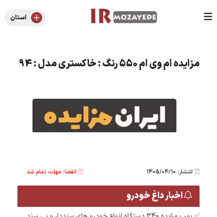
استان
مزایده ام وی ام 550 رنگ : خاکستری مدل : 94
انتشار: 1405/04/10
انقضا: مهلت تمام شد
اخبار داغ خودرو
✅ بمب مزایده 340 دستگاه انواع خودرو های سنددار و بی سند