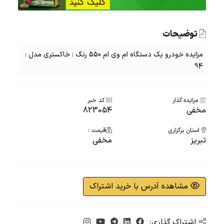
توضیحات
مزایده خودرو یک دستگاه ام وی ام 550 رنگ : خاکستری مدل :
94
مزایده گذار
کد خبر
مخفی
823054
استان برگزاری
قیمت :
تبریز
مخفی
مشاهده آدرس با خرید اشتراک
اشتراک گذاری: