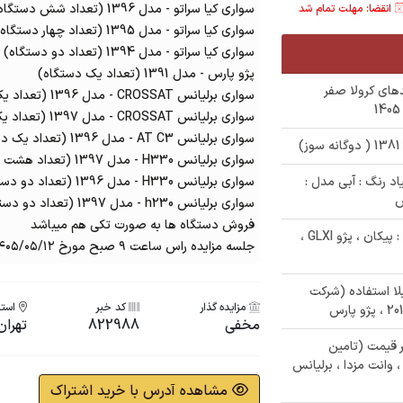
سواری کیا سراتو - مدل 1396 (تعداد شش دستگاه)
انقضا: مهلت تمام شد
سواری کیا سراتو - مدل 1395 (تعداد چهار دستگاه)
سواری کیا سراتو - مدل 1394 (تعداد دو دستگاه)
پژو پارس - مدل 1391 (تعداد یک دستگاه)
ا هیبریدهای کرولا صفر
سواری برلیانس CROSSAT - مدل 1396 (تعداد یک دستگاه)
سواری برلیانس CROSSAT - مدل 1397 (تعداد یک دستگاه)
سواری برلیانس AT C3 - مدل 1396 (تعداد یک دستگاه)
سواری برلیانس H330 - مدل 1397 (تعداد هشت دستگاه)
نیسان زامیاد رنگ : آبی مدل :
سواری برلیانس H330 - مدل 1396 (تعداد دو دستگاه)
سواری برلیانس h230 - مدل 1397 (تعداد دو دستگاه)
فروش دستگاه ها به صورت تکی هم میباشد
✅ مزایده فروش 6 دستگاه خودرو شامل : پیکان ، پژو GLXI ،
جلسه مزایده راس ساعت ۹ صبح مورخ ۱۴۰۵/۰۵/۱۲ انجام می شود
مازاد بلا استفاده (شرکت
مزایده گذار
کد خبر
استا
مخفی
822988
تهران
ای زیر قیمت (تامین
، وانت مزدا ، برلیانس
مشاهده آدرس با خرید اشتراک