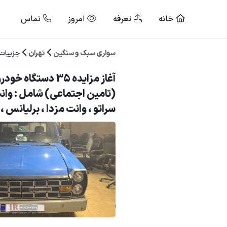
خانه
تعرفه
امروز
تماس
سواری سبک و سنگین
تهران
جزییات
آغاز مزایده 35 دستگ
(تامین اجتماعی) شامل : وانت 
سراتو ، وانت مزدا ، برلیانس ،