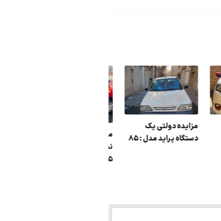
 :
مزایده دولتی یک
مزایده دولتی وانت
دستگاه پراید مدل : 85
سفید مد
نیسان رنگ : آبی مدل :
85