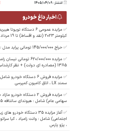
انتشار: 1405/04/09
اخبار داغ خودرو
✅ مزایده عمومی 6 دستگاه تویوت
کیلومتر 2023 (نقد و اقساط) تا 19 مرداد 1405
✅ حراج 145/000/000 تومانی پراید مدل : 1381 ( دوگانه سوز)
✅ مزایده 620/000/000 تومانی 
1385 (مصادره ای دولت) + نظر کارشناس
سمند LX ، اتاق کامیون کمپرسی
✅ مزایده فروش 2 دستکاه خودرو 
سهامی عام) شامل : هیوندای سانتافه 2015 ، پژو پارس
✅ آغاز مزایده 35 دستگاه خودرو ه
اجتماعی) شامل : وانت زامیاد ، کیا سراتو 
، پژو پارس