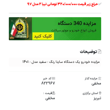
✅
حراج زیر قیمت 320/000/000 تومانی تیبا 2 مدل 97
توضیحات
مزایده خودرو یک دستگاه ساینا رنگ : سفید مدل : 1401
مزایده گذار
کد خبر
مخفی
822967
استان برگزاری
قیمت :
تبریز
مخفی