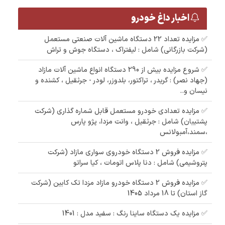
اخبار داغ خودرو
✅ مزایده تعداد 22 دستگاه ماشین آلات صنعتی مستعمل
(شرکت بازرگانی) شامل : لیفتراک ، دستگاه جوش و تراش
✅ شروع مزایده بیش از 290 دستگاه انواع ماشین آلات مازاد
(جهاد نصر) : گریدر ، تراکتور، بلدوزر، لودر - جرثقیل ، کشنده و
نیسان و..
✅ مزایده تعدادی خودرو مستعمل قابل شماره گذاری (شرکت
پشتیبان) شامل : جرثقیل ، وانت مزدا، پژو پارس
،سمند،آمبولانس
✅ مزایده فروش 2 دستگاه خودروی سواری مازاد (شرکت
پتروشیمی) شامل : دنا پلاس اتومات ، کیا سراتو
✅ مزایده فروش 2 دستگاه خودرو مازاد مزدا تک کابین (شرکت
گاز استان) تا 18 مرداد 1405
✅ مزایده یک دستگاه ساینا رنگ : سفید مدل : 1401