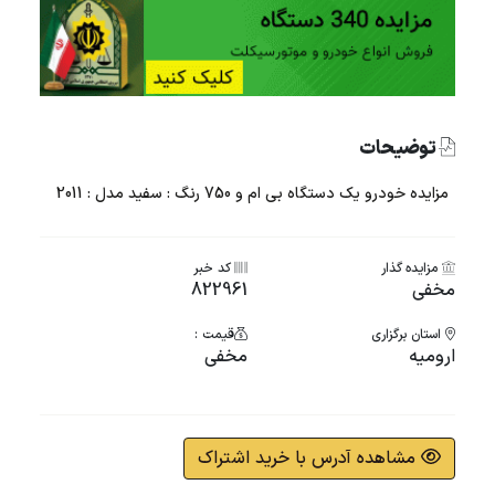
توضیحات
مزایده خودرو یک دستگاه بی ام و 750 رنگ : سفید مدل : 2011
مزایده گذار
کد خبر
مخفی
822961
استان برگزاری
قیمت :
ارومیه
مخفی
مشاهده آدرس با خرید اشتراک