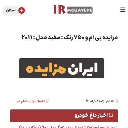
استان
مزایده بی ام و 750 رنگ : سفید مدل : 2011
انتشار: 1405/04/09
انقضا: مهلت تمام شد
اخبار داغ خودرو
✅ حراج 270/000/000 تومانی پژو 405 مدل : 90 (دوگانه سوز)