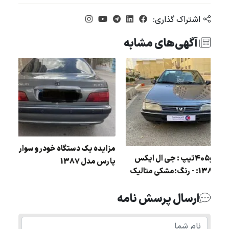
اشتراک گذاری:
آگهی‌های مشابه
ی
مزایده یک دستگاه خودرو 
مزایده پژو405تیپ : جی ال ایکس
پارس مدل 1387
ای مدل 1383: - رنگ:مشکی متالیک
ارسال پرسش نامه