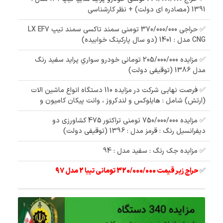
1391 (مصادره ای دولت) + نظر کارشناسی
✅ حراجی 370/000/000 تومنی سمند تاکسی سمند تیپ LX EF7
CNG مدل : 1401 (دو سال پارکینگ خوابیده)
✅ مزایده 205/000/000 تومانی خودرو سواري پرايد سفيد رنگ
مدل 1386 (توقیفی دولت)
✅ فرصت نهایی شرکت در مزایده 110 دستگاه انواع ماشین الات
(ارتش) شامل : هایلوکس و لندکروز ، وانت پیکان کامیون و
✅ مزایده 750/000/000 تومنی تراکتور 475 کشاورزی دو
دیفرانسیل رنگ : قرمز مدل : 1396 (توقیفی دولت)
✅ مزایده جک رنگ : سفید مدل : 94
✅
حراج زیر قیمت 320/000/000 تومانی تیبا 2 مدل 97