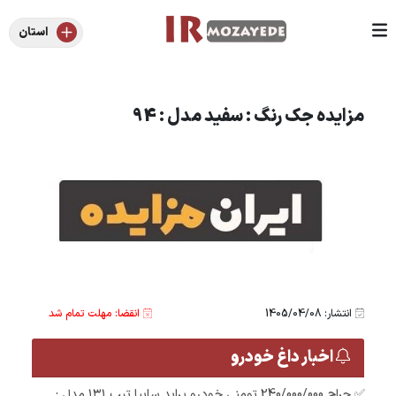
استان
مزایده جک رنگ : سفید مدل : 94
انتشار: 1405/04/08
انقضا: مهلت تمام شد
اخبار داغ خودرو
✅ حراج 240/000/000 تومنی خودرو پراید سایپا تیپ ۱۳۱ مدل :