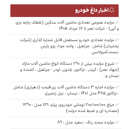
اخبار داغ خودرو
✅ مزایده عمومی تعدادی ماشین آلات سنگین (غلطک پاچه بزی
و آبی) - شرکت نصر تا 17 مرداد 1405
✅ مزایده تعدادی خودرو مستعمل قابل شماره گذاری (شرکت
پشتیبان) شامل : جرثقیل ، وانت مزدا، پژو پارس
،سمند،آمبولانس
✅ شروع مزایده بیش از 290 دستگاه انواع ماشین آلات مازاد
(جهاد نصر) : گریدر ، تراکتور، بلدوزر، لودر - جرثقیل ، کشنده و
نیسان و..
✅ مزایده اجاره 3 دستگاه ماشین آلات زیر قیمت (دهیاری) شامل
: تراکتور 485 مدل 1401 ، نیسان ، بیل زنجیری
✅ حراج 200/000/000 تومانی خودروی پراید 131 مدل : 1390
(مصادره ای و ضبط شده دولت)
✅ مزایده سمند رنگ : سفید مدل : 89