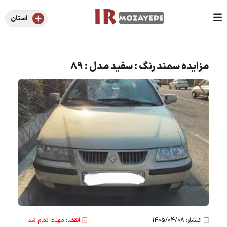
استان
مزایده سمند رنگ : سفید مدل : 89
انتشار: 1405/04/08
انقضا: مهلت تمام شد