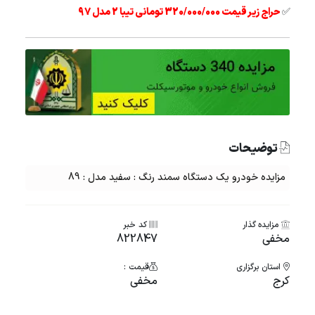
✅
حراج زیر قیمت 320/000/000 تومانی تیبا 2 مدل 97
توضیحات
مزایده خودرو یک دستگاه سمند رنگ : سفید مدل : 89
مزایده گذار
کد خبر
مخفی
822847
استان برگزاری
قیمت :
کرج
مخفی