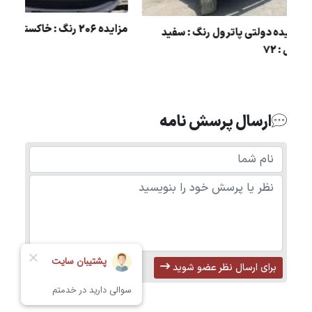
مزایده 206 رنگ : خاکستری مدل : 84
مزایده دولتی پاترول رنگ : سفید
مدل : 72
ل :
ارسال پرسش نامه
برای ارسال نظر عضو شوید