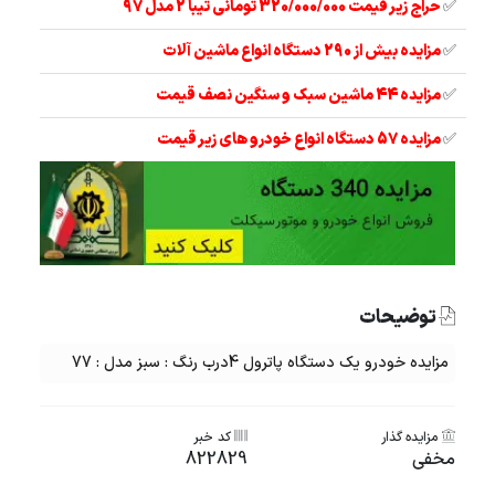
✅
حراج زیر قیمت 320/000/000 تومانی تیبا 2 مدل 97
✅
مزایده بیش از 290 دستگاه انواع ماشین آلات
✅
مزایده 44 ماشین سبک و سنگین نصف قیمت
✅
مزایده 57 دستگاه انواع خودرو های زیر قیمت
توضیحات
مزایده خودرو یک دستگاه پاترول 4درب رنگ : سبز مدل : 77
مزایده گذار
کد خبر
مخفی
822829