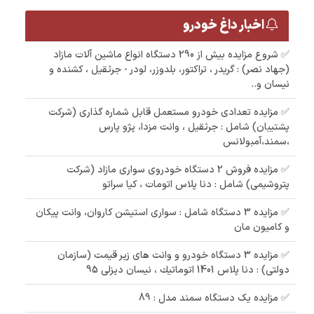
اخبار داغ خودرو
✅ شروع مزایده بیش از 290 دستگاه انواع ماشین آلات مازاد
(جهاد نصر) : گریدر ، تراکتور، بلدوزر، لودر - جرثقیل ، کشنده و
نیسان و..
✅ مزایده تعدادی خودرو مستعمل قابل شماره گذاری (شرکت
پشتیبان) شامل : جرثقیل ، وانت مزدا، پژو پارس
،سمند،آمبولانس
✅ مزایده فروش 2 دستگاه خودروی سواری مازاد (شرکت
پتروشیمی) شامل : دنا پلاس اتومات ، کیا سراتو
✅ مزایده 3 دستگاه شامل : سواری استیشن کاروان، وانت پیکان
و کامیون مان
✅ مزایده 3 دستگاه خودرو و وانت های زیر قیمت (سازمان
دولتی) : دنا پلاس 1401 اتوماتيك ، نیسان دیزلی 95
✅ مزایده یک دستگاه سمند مدل : 89