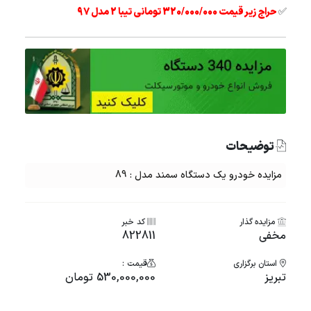
✅
حراج زیر قیمت 320/000/000 تومانی تیبا 2 مدل 97
توضیحات
مزایده خودرو یک دستگاه سمند مدل : 89
مزایده گذار
کد خبر
مخفی
822811
استان برگزاری
قیمت :
تبریز
530,000,000 تومان