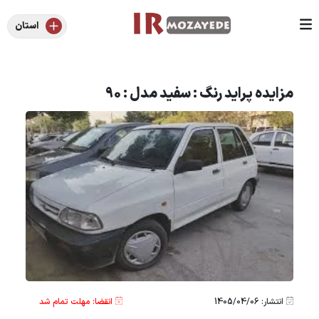
استان
مزایده پراید رنگ : سفید مدل : 90
انتشار: 1405/04/06
انقضا: مهلت تمام شد