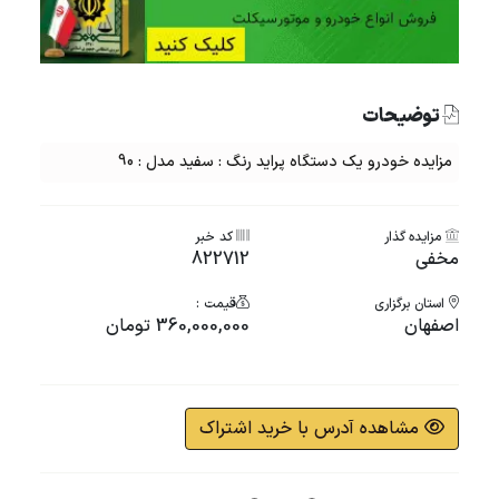
توضیحات
مزایده خودرو یک دستگاه پراید رنگ : سفید مدل : 90
مزایده گذار
کد خبر
مخفی
822712
استان برگزاری
قیمت :
اصفهان
360,000,000 تومان
مشاهده آدرس با خرید اشتراک