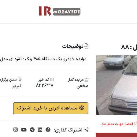
توضیحات
مزایده خودرو یک دستگاه 405 رنگ : نقره ای مدل : 88
مزایده گذار
کد خبر
استان برگزار
مخفی
822637
تبریز
مشاهده آدرس با خرید اشتراک
انقضا: مهلت تمام شد
اشتراک گذاری: