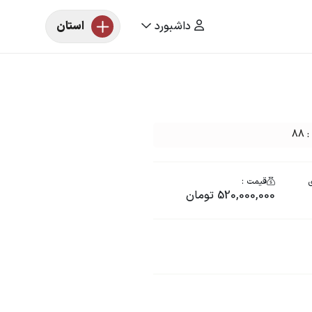
داشبورد
استان
ی
قیمت :
520,000,000 تومان