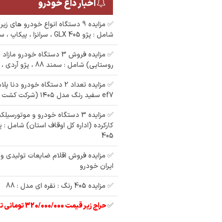
اخبار داغ خودرو
✅ مزایده 9 دستگاه انواع خودرو ها
شامل : پژو 405 GLX ، سرانزا ، پیکاپ ، سوزوکی ویتارا
✅ مزایده فروش 3 دستگاه خودرو 
روستایی) شامل : سمند 88 ، پژو آردی ، وانت پیکان 86
✅ مزایده تعداد 2 دستگاه خودرو 
مزایده 405 رنگ : نقره
ی پیکان
ef7 سفید رنگ مدل ۱۴۰۵ (شرکت کشت و صنعت)
ای مدل : 84
م
مزایده یک دستگاه روا
رنگ : خاکستری مدل :
87
405
✅ مزایده فروش اقلام ضایعات تولیدی و 
ایران خودرو
✅ مزایده 405 رنگ : نقره ای مدل : 88
✅
حراج زیر قیمت 320/000/000 تومانی تیبا 2 مدل 97