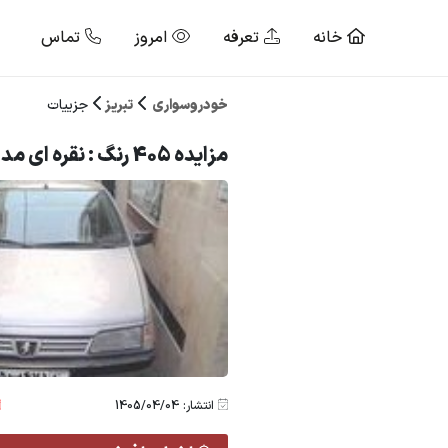
خانه
تعرفه
امروز
تماس
خودروسواری
تبریز
جزییات
مزایده 405 رنگ : نقره ای مدل : 88
انتشار: 1405/04/04