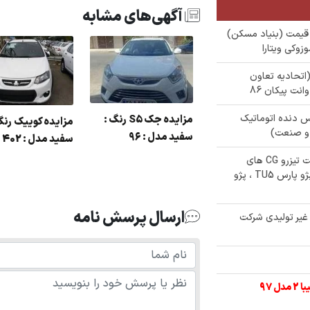
آگهی‌های مشابه
ی زیر قیمت (بنیاد مسکن)
مازاد (اتحادیه تعاون
دنا پلاس دنده اتوماتیک
مزایده جک S5 رنگ :
مزایده کوییک رنگ
مزایده 206 رنگ : سفید
سفید مدل : 96
سفید مدل : 402
دل : 95
✅ مزایده 3 دستگاه خودرو و موتورسیلکت تیزرو CG های
کارکرده (اداره کل اوقاف استان) شامل : پژو پارس TU5 ، پژو
ارسال پرسش نامه
غیر تولیدی شرکت