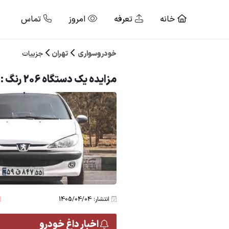
خانه
تعرفه
امروز
تماس
خودروسواری
تهران
جزییات
مزایده یک دستگاه 206 رنگ : سفید مدل : 88
انتشار: 1405/04/04
اخبار داغ خودرو