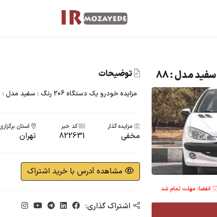
توضیحات
مزایده خودرو یک دستگاه 206 رنگ : سفید مدل : 88
مزایده گذار
کد خبر
استان برگزاری
مخفی
822631
تهران
مشاهده آدرس با خرید اشتراک
انقضا: مهلت تمام شد
اشتراک گذاری: