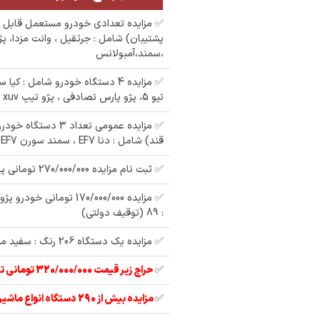
✅ مزایده تعدادی خودرو مستعمل قابل 
پشتیبان) شامل : جرثقیل ، وانت مزدا، پژ
،سمند،آمبولانس
✅ مزایده 4 دستگاه خودرو شامل : کی
تیو 5، پژو پارس تصادفی ، پژو تیپ xuv
مزایده تیبا رنگ : نوک
✅ مزایده عمومی تعداد 3 
م
رنگ : نقره
قند) شامل : دنا EF7 ، سمند سورن EF7
مدادی مدل : 93
مزایده وانت پیکان رنگ
5-TU اس
✅ ثبت نام مزایده 270/000/000 تومانی پراید مدل : 91
: سفید مدل : 85
: 89 (توقیف دولتی)
✅ مزایده یک دستگاه 206 رنگ : سفید مدل : 88
✅
حراج زیر قیمت 320/000/000 تومانی تیبا 2 مدل 97
✅
مزایده بیش از 290 دستگاه انواع ماشین آلات