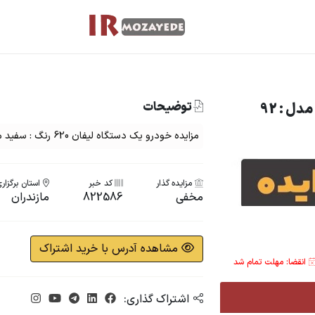
توضیحات
مزایده خودرو یک دستگاه لیفان 620 رنگ : سفید مدل : 92
مزایده گذار
کد خبر
استان برگزار
مخفی
822586
مازندران
مشاهده آدرس با خرید اشتراک
انقضا: مهلت تمام شد
اشتراک گذاری: