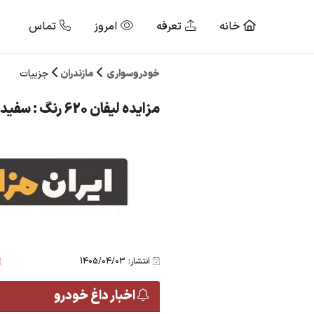
خانه
تعرفه
امروز
تماس
خودروسواری
مازندران
جزییات
مزایده لیفان 620 رنگ : سفید مدل : 92
انتشار: 1405/04/03
اخبار داغ خودرو