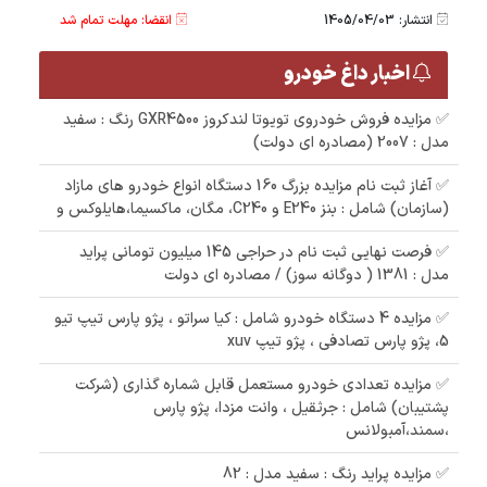
انتشار: 1405/04/03
انقضا: مهلت تمام شد
اخبار داغ خودرو
✅ مزایده فروش خودروی تویوتا لندکروز GXR4500 رنگ : سفید
مدل : 2007 (مصادره ای دولت)
✅ آغاز ثبت نام مزایده بزرگ 160 دستگاه انواع خودرو های مازاد
(سازمان) شامل : بنز E240 و C240، مگان، ماکسیما،هایلوکس و
✅ فرصت نهایی ثبت نام در حراجی 145 میلیون تومانی پراید
مدل : 1381 ( دوگانه سوز) / مصادره ای دولت
✅ مزایده 4 دستگاه خودرو شامل : کیا سراتو ، پژو پارس تیپ تیو
5، پژو پارس تصادفی ، پژو تیپ xuv
✅ مزایده تعدادی خودرو مستعمل قابل شماره گذاری (شرکت
پشتیبان) شامل : جرثقیل ، وانت مزدا، پژو پارس
،سمند،آمبولانس
✅ مزایده پراید رنگ : سفید مدل : 82