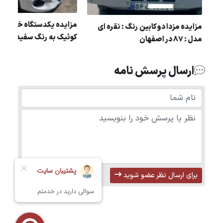
ل
مزایده یکدستگاه خودرو 
مزایده مزدا دو کابین رنگ : نقره ای
کوئیک به رنگ سفید مدل 1398
مدل : 87 در اصفهان
ارسال پرسش نامه
برای ارسال نظر عضو شوید