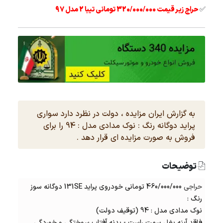
✅
حراج زیر قیمت 320/000/000 تومانی تیبا 2 مدل 97
به گزارش ایران مزایده ، دولت در نظرد دارد سواری
پراید دوگانه رنگ : نوک مدادی مدل : 94 را برای
فروش به صورت مزایده ای قرار دهد .
توضیحات
حراجی
460/000/000 تومانی خودروی پراید 131SE دوگانه سوز
رنگ :
نوک مدادی مدل : 94 (توقیف دولت)
فاقد آینه بغل سمت راست - بدنه آفتاب سوختگی و خوردگی