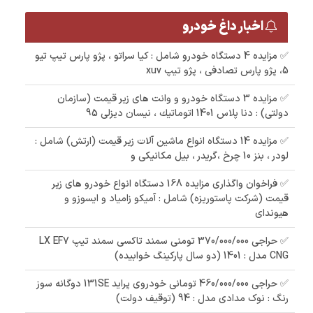
اخبار داغ خودرو
✅ مزایده 4 دستگاه خودرو شامل : کیا سراتو ، پژو پارس تیپ تیو
5، پژو پارس تصادفی ، پژو تیپ xuv
✅ مزایده 3 دستگاه خودرو و وانت های زیر قیمت (سازمان
دولتی) : دنا پلاس 1401 اتوماتيك ، نیسان دیزلی 95
✅ مزایده 14 دستگاه انواع ماشین آلات زیر قیمت (ارتش) شامل :
لودر ، بنز 10 چرخ ،گریدر ، بیل مکانیکی و
✅ فراخوان واگذاری مزایده 168 دستگاه انواع خودرو های زیر
قیمت (شرکت پاستوریزه) شامل : آمیکو زامیاد و ایسوزو و
هیوندای
✅ حراجی 370/000/000 تومنی سمند تاکسی سمند تیپ LX EF7
CNG مدل : 1401 (دو سال پارکینگ خوابیده)
✅ حراجی 460/000/000 تومانی خودروی پراید 131SE دوگانه سوز
رنگ : نوک مدادی مدل : 94 (توقیف دولت)