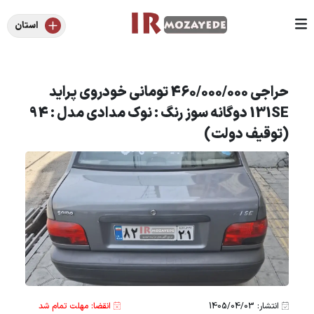
استان
حراجی 460/000/000 تومانی خودروی پراید
131SE دوگانه سوز رنگ : نوک مدادی مدل : 94
(توقیف دولت)
انتشار: 1405/04/03
انقضا: مهلت تمام شد