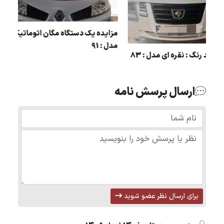
مزایده یک دستگاه مگان ا
مدل : 91
ژو
مزایده سمند رنگ : نقره ای مدل : 83
ارسال پرسش نامه
برای ارسال نظر عضو شوید