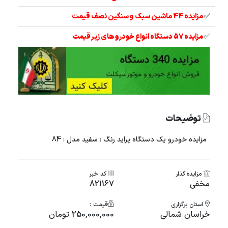
✅
مزایده 44 ماشین سبک و سنگین نصف قیمت
✅
مزایده 57 دستگاه انواع خودرو های زیر قیمت
توضیحات
مزایده خودرو یک دستگاه پراید رنگ : سفید مدل : 84
مزایده گذار
کد خبر
مخفی
821167
استان برگزاری
قیمت :
خراسان شمالی
250,000,000 تومان