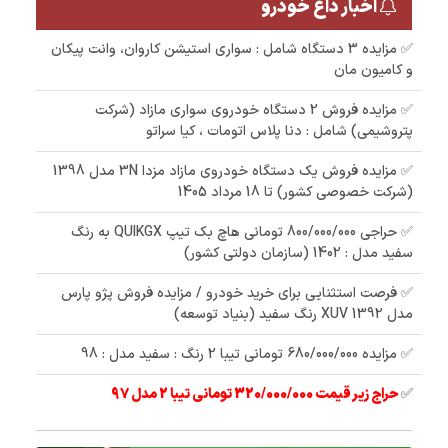
اخبار داغ خودرو
✅ مزایده 3 دستگاه شامل : سواری استیشن کاروان، وانت پیکان
و کامیون مان
✅ مزایده فروش 2 دستگاه خودروی سواری مازاد (شرکت
پتروشیمی) شامل : دنا پلاس اتومات ، کیا سراتو
✅ مزایده فروش یک دستگاه خودروی مازاد مزدا 3N مدل 1398
(شرکت خصوصی کشور) تا 18 مرداد 1405
✅ حراجی 800/000/000 تومانی ھاچ بک تیپ QUIKGX به رنگ
سفید مدل : 1402 (سازمان دولتی کشور)
✅ فرصت استثنایی برای خرید خودرو / مزایده فروش پژو پارس
مدل 1392 XUV رنگ سفید (بنیاد توسعه)
✅ مزایده 680/000/000 تومانی تیبا 2 رنگ : سفید مدل : 98
✅
حراج زیر قیمت 320/000/000 تومانی تیبا 2 مدل 97