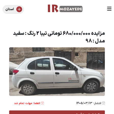
استان
مزایده 680/000/000 تومانی تیبا 2 رنگ : سفید
مدل : 98
انتشار: 1405/03/13
انقضا: مهلت تمام شد