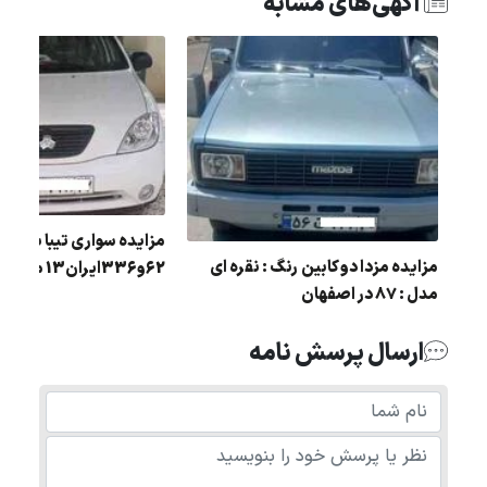
آگهی‌های مشابه
مزایده سواری تيبا به شما
ل :
مزایده مزدا دو کابین رنگ : نقره ای
62و336ايران13 مدل 1398
مدل : 87 در اصفهان
ارسال پرسش نامه