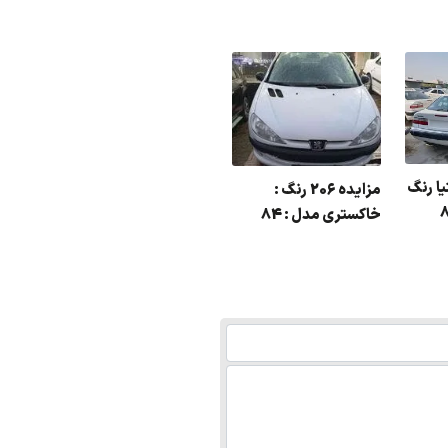
مزایده سمند رنگ : نقره
یا رنگ
مزایده 206 رنگ :
ای مدل : 85 در تهران
خودرو 
خاکستری مدل : 84
دولتی