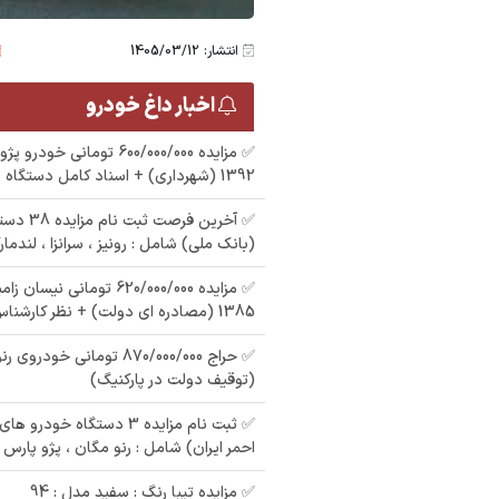
انتشار: 1405/03/12
اخبار داغ خودرو
1392 (شهرداری) + اسناد کامل دستگاه ها
مزایده سمند رنگ : نقره
مزایده فروش 6 دستگاه
م
ایده 206 رنگ :
ای مدل : 85 در تهران
✅ آخرین فر
خودرو سمند اداره
 84
(بانک ملی) شامل : رونیز ، سرانزا ، لندمار
دولتی
س
✅ مزایده 620/000/000 تومانی 
1385 (مصادره ای دولت) + نظر کارشناس
(توقیف دولت در پارکنیگ)
✅ ثبت نام مزایده 3 دستگاه خو
احمر ایران) شامل : رنو مگان ، پژو پارس XU7 ، دنا EF7
✅ مزایده تیبا رنگ : سفید مدل : 94