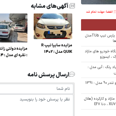
آگهی‌های مشابه
انقضا: مهلت تمام شد
✅ مزایده 600/000/000 تومانی خودرو پژو پارس تیپ TU5مدل
مزایده سايپا تيپ R
زایده فروش سمند
مزایده دولتی زانت
صت ثبت نام مزایده 38 دستگاه خودرو های مازاد
QUIK مدل : 1402
تيپ lx مدل 91 دو گانه
: نقره ای مدل : 84
ک ، ایسوزو
وز
نیسان زامیاد رنگ : آبی مدل :
ارسال پرسش نامه
✅ حراج 870/000/000 تومانی خودروی رنو تندر 90 مدل : 1391
درو های مازاد و کارکرده (هلال