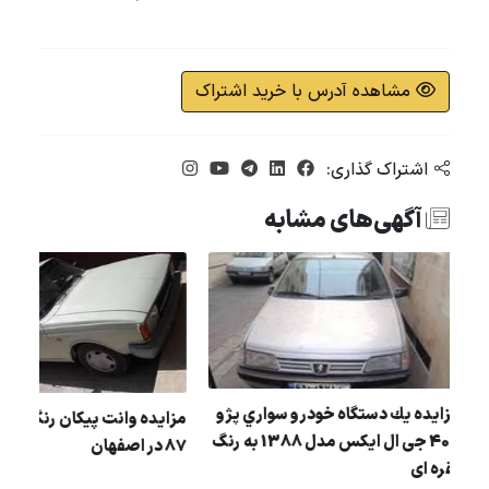
مشاهده آدرس با خرید اشتراک
اشتراک گذاری:
آگهی‌های مشابه
مزایده يك دستگاه خودرو سواري پژو
مزایده وانت پیکان رنگ :
405 جی ال ایکس مدل 1388 به رنگ
87 در اصفهان
نقره ای
ل