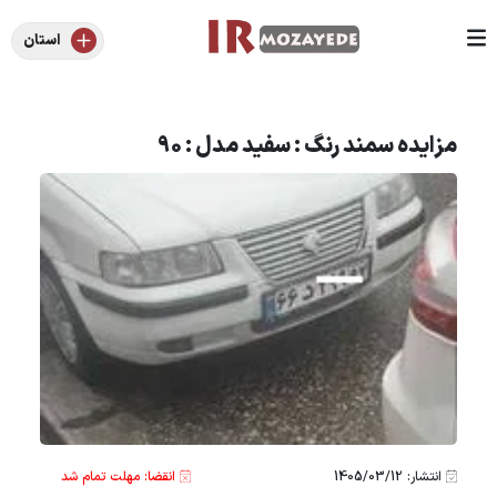
استان
مزایده سمند رنگ : سفید مدل : 90
انتشار: 1405/03/12
انقضا: مهلت تمام شد