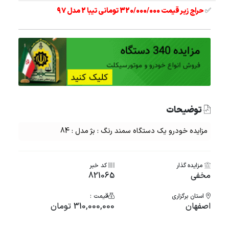
✅
حراج زیر قیمت 320/000/000 تومانی تیبا 2 مدل 97
توضیحات
مزایده خودرو یک دستگاه سمند رنگ : بژ مدل : 84
مزایده گذار
کد خبر
مخفی
821065
استان برگزاری
قیمت :
اصفهان
310,000,000 تومان