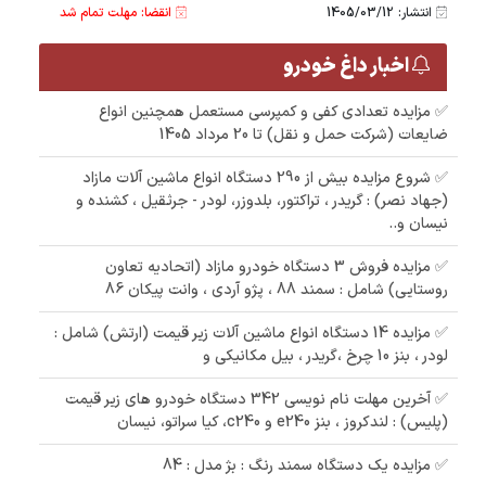
انتشار: 1405/03/12
انقضا: مهلت تمام شد
اخبار داغ خودرو
✅ مزایده تعدادی کفی و کمپرسی مستعمل همچنین انواع
ضایعات (شرکت حمل و نقل) تا 20 مرداد 1405
✅ شروع مزایده بیش از 290 دستگاه انواع ماشین آلات مازاد
(جهاد نصر) : گریدر ، تراکتور، بلدوزر، لودر - جرثقیل ، کشنده و
نیسان و..
✅ مزایده فروش 3 دستگاه خودرو مازاد (اتحادیه تعاون
روستایی) شامل : سمند 88 ، پژو آردی ، وانت پیکان 86
✅ مزایده 14 دستگاه انواع ماشین آلات زیر قیمت (ارتش) شامل :
لودر ، بنز 10 چرخ ،گریدر ، بیل مکانیکی و
✅ آخرین مهلت نام نویسی 342 دستگاه خودرو های زیر قیمت
(پلیس) : لندکروز ، بنز e240 و c240، کیا سراتو، نیسان
✅ مزایده یک دستگاه سمند رنگ : بژ مدل : 84