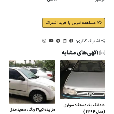
مشاهده آدرس با خرید اشتراک
اشتراک گذاری:
آگهی‌های مشابه
مزایده 405 رنگ : خاکستری مدل : 91
مزایده ششدانگ یک دستگاه سواری
مزایده تیبا2 رنگ : سفید مدل : 96
پژو 405 (مدل 1394 )