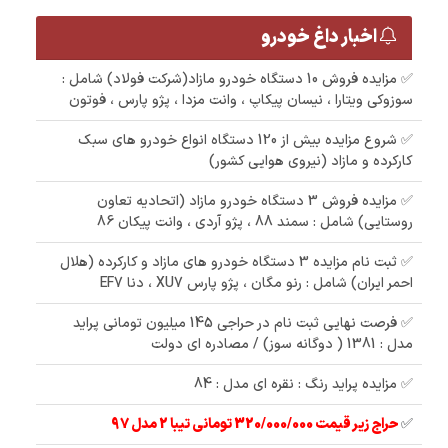
اخبار داغ خودرو
✅ مزایده فروش 10 دستگاه خودرو مازاد(شرکت فولاد) شامل :
سوزوکی ویتارا ، نیسان پیکاپ ، وانت مزدا ، پژو پارس ، فوتون
✅ شروع مزایده بیش از 120 دستگاه انواع خودرو های سبک
کارکرده و مازاد (نیروی هوایی کشور)
✅ مزایده فروش 3 دستگاه خودرو مازاد (اتحادیه تعاون
روستایی) شامل : سمند 88 ، پژو آردی ، وانت پیکان 86
✅ ثبت نام مزایده 3 دستگاه خودرو های مازاد و کارکرده (هلال
احمر ایران) شامل : رنو مگان ، پژو پارس XU7 ، دنا EF7
✅ فرصت نهایی ثبت نام در حراجی 145 میلیون تومانی پراید
مدل : 1381 ( دوگانه سوز) / مصادره ای دولت
✅ مزایده پراید رنگ : نقره ای مدل : 84
✅
حراج زیر قیمت 320/000/000 تومانی تیبا 2 مدل 97