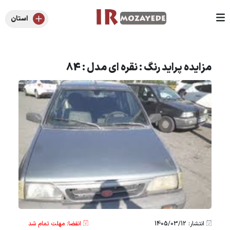
استان
مزایده پراید رنگ : نقره ای مدل : 84
انتشار: 1405/03/12
انقضا: مهلت تمام شد