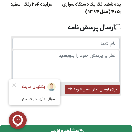
مزایده 206 رنگ : سفید مدل : 90
مزایده ششدانگ یک دستگاه سواری
پژو 405 (مدل 1394 )
ارسال پرسش نامه
برای ارسال نظر عضو شوید
مشاهده آدرس
تمامی حقوق محفوظ است