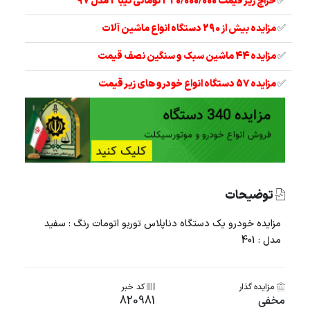
✅
حراج زیر قیمت 320/000/000 تومانی تیبا 2 مدل 97
✅
مزایده بیش از 290 دستگاه انواع ماشین آلات
✅
مزایده 44 ماشین سبک و سنگین نصف قیمت
✅
مزایده 57 دستگاه انواع خودرو های زیر قیمت
توضیحات
مزایده خودرو یک دستگاه دناپلاس توربو اتومات رنگ : سفید
مدل : 401
مزایده گذار
کد خبر
مخفی
820981