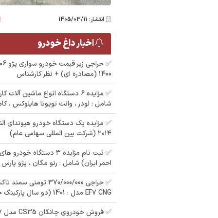
انتشار: 1405/03/11
اخبار داغ خودرو
1400 (مصادره ای) + نظر کارشناس
✅ مزایده 6 دستگاه انواع ماشین آلات
شامل : لودر ، وانت تویوتا هایلوکس ، کا
✅ مزایده یک دستگاه خودرو هیوندای الن
۲۰۱۴ (شرکت بین المللی سهامی عام)
✅ ثبت نام مزایده 3 دستگاه خو
احمر ایران) شامل : رنو مگان ، پژو پارس XU7 ، دنا EF7
مزایده یک دستگاه تیبا2
مزایده پراید رنگ : نقره
م
مزایده پارس رنگ :
ل : 93
ای مدل : 88
EF7 CNG مدل : 1401 (دو سال پارکینگ خوابیده)
سرمه ای مدل : 80 در
ل
شهر استارا