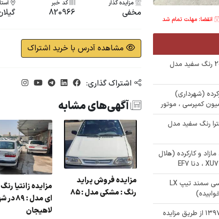
مزایده گذار
کد خبر
استان
مخفی
820966
گیلان
انقضا: مهلت تمام شد
مشاهده آدرس با خرید اشتراک
✅ حراجی زیر قیمت خودرو سواری پژو 206 رنگ سفید مدل
اشتراک گذاری:
 کارکرده (شهرداری)
آگهی‌های مشابه
میون کمپرسی ، موتور
ترا رنگ سفید مدل
درو های مازاد و کارکرده (هلال
زایده پراید رنگ :
مزایده فروش پراید
✅ حراجی 370/000/000 تومنی سمند تاکسی سمند تیپ LX
مزایده زانتیا رنگ 
سفید مدل : 91 در شهر
رنگ : مشکی مدل : 85
ای مدل : 89 د
نگرود
لاهیجان
✅ فروش خودروی چانگان CS35 مدل ۱۳۹۷ از طریق مزایده