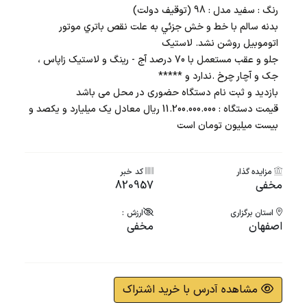
رنگ : سفید مدل : 98 (توقیف دولت)
بدنه سالم با خط و خش جزئي به علت نقص باتري موتور
اتوموبیل روشن نشد. لاستیک
جلو و عقب مستعمل با 70 درصد آج - رینگ و لاستیک زاپاس ،
جک و آچار چرخ .ندارد و *****
بازدید و ثبت نام دستگاه حضوری در محل می باشد
قیمت دستگاه : 11.200.000.000 ريال معادل یک میلیارد و یکصد و
بیست میلیون تومان است
مزایده گذار
کد خبر
مخفی
820957
استان برگزاری
ارزش :
اصفهان
مخفی
مشاهده آدرس با خرید اشتراک