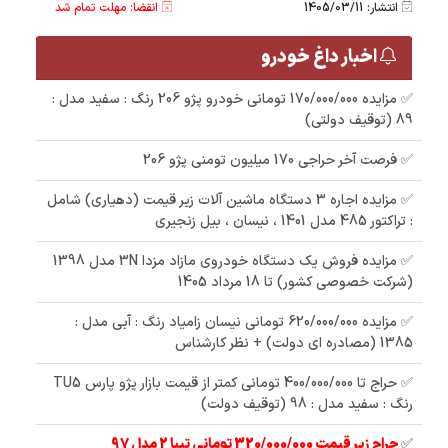
انتشار: 1405/03/11
انقضا: مهلت تمام شد
اخبار داغ خودرو
✅ مزایده 170/000/000 تومانی خودرو پژو 206 رنگ : سفید مدل :
89 (توقیف دولتی)
✅ فرصت آخر حراجی 170 میلیون تومنی پژو 206
✅ مزایده اجاره 3 دستگاه ماشین آلات زیر قیمت (دهیاری) شامل
: تراکتور 485 مدل 1401 ، نیسان ، بیل زنجیری
✅ مزایده فروش یک دستگاه خودروی مازاد مزدا 3N مدل 1398
(شرکت خصوصی کشور) تا 18 مرداد 1405
✅ مزایده 620/000/000 تومانی نیسان زامیاد رنگ : آبی مدل :
1385 (مصادره ای دولت) + نظر کارشناس
✅ حراج تا 400/000/000 تومانی کمتر از قیمت بازار پژو پارس TU5
رنگ : سفید مدل : 98 (توقیف دولت)
✅
حراج زیر قیمت 320/000/000 تومانی تیبا 2 مدل 97