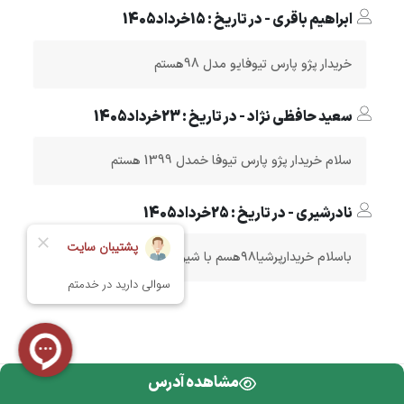
ابراهیم باقری - در تاریخ : 15خرداد1405
خریدار پژو پارس تیوفایو مدل 98هستم
سعید حافظی نژاد - در تاریخ : 23خرداد1405
سلام خریدار پژو پارس تیوفا خمدل 1399 هستم
نادرشیری - در تاریخ : 25خرداد1405
باسلام خریدارپرشیا۹۸هسم با شیرین کامی. ۰۹۱۹۵۴۲۶۶۱۲
مشاهده آدرس
تمامی حقوق محفوظ است